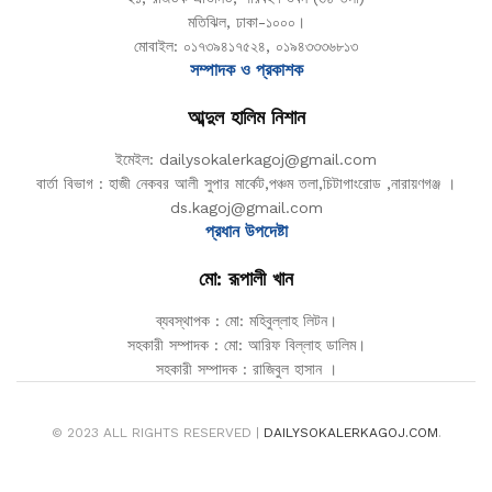
মতিঝিল, ঢাকা-১০০০।
মোবাইল: ০১৭৩৯৪১৭৫২৪, ০১৯৪৩৩৩৬৮১৩
সম্পাদক ও প্রকাশক
আব্দুল হালিম নিশান
ইমেইল: dailysokalerkagoj@gmail.com
বার্তা বিভাগ : হাজী নেকবর আলী সুপার মার্কেট,পঞ্চম তলা,চিটাগাংরোড ,নারায়ণগঞ্জ ।
ds.kagoj@gmail.com
প্রধান উপদেষ্টা
মো: রূপালী খান
ব্যবস্থাপক : মো: মহিবুল্লাহ লিটন।
সহকারী সম্পাদক : মো: আরিফ বিল্লাহ ডালিম।
সহকারী সম্পাদক : রাজিবুল হাসান ।
© 2023 ALL RIGHTS RESERVED |
DAILYSOKALERKAGOJ.COM
.