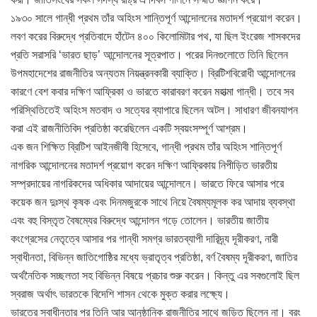
১৯৩০ সালে গান্ধী প্রথম তাঁর অহিংস শান্তিপূর্ণ আন্দোলনের মতাদর্শ প্রয়োগ করেন।
লবণ করের বিরুদ্ধে প্রতিবাদে হাঁটেন ৪০০ কিলোমিটার পথ, যা ছিল ইংরেজ শাসকদের
প্রতি সরাসরি ‘ভারত ছাড়’ আন্দোলনের সূত্রপাত। পরের দিনগুলোতে তিনি ছিলেন
উপমহাদেশের রাজনীতির অন্যতম নিয়ন্ত্রনকারী ব্যাক্তি। ব্রিটিশবিরোধী আন্দোলনের
কারণে বেশ কবার দক্ষিণ আফ্রিকা ও ভারতে কারাবরণ করেন মহাত্মা গান্ধী। তবে সব
পরিস্থিতিতেই অহিংস মতবাদ ও সত্যের ব্যাপারে ছিলেন অটল। সাধারণ জীবনযাপন
করা এই রাজনীতিবিদ প্রতিষ্ঠা করেছিলেন একটি স্বয়ংসম্পূর্ণ আশ্রম।
এক জন শিক্ষিত ব্রিটিশ আইনজীবী হিসেবে, গান্ধী প্রথম তাঁর অহিংস শান্তিপূর্ণ
নাগরিক আন্দোলনের মতাদর্শ প্রয়োগ করেন দক্ষিণ আফ্রিকায় নিপীড়িত ভারতীয়
সম্প্রদায়ের নাগরিকদের অধিকার আদায়ের আন্দোলনে। ভারতে ফিরে আসার পরে
কয়েক জন দুঃস্থ কৃষক এবং দিনমজুরকে সাথে নিয়ে বৈষম্যমূলক কর আদায় ব্যবস্থা
এবং বহু বিস্তৃত বৈষম্যের বিরুদ্ধে আন্দোলন গড়ে তোলেন। ভারতীয় জাতীয়
কংগ্রেসের নেতৃত্বে আসার পর গান্ধী সমগ্র ভারতব্যাপী দারিদ্র্য দূরীকরণ, নারী
স্বাধীনতা, বিভিন্ন জাতিগোষ্ঠির মধ্যে ভ্রাতৃত্ব প্রতিষ্ঠা, বর্ণ বৈষম্য দূরীকরণ, জাতির
অর্থনৈতিক সচ্ছলতা সহ বিভিন্ন বিষয়ে প্রচার শুরু করেন। কিন্তু এর সবগুলোই ছিল
স্বরাজ অর্থাৎ ভারতকে বিদেশি শাসন থেকে মুক্ত করার লক্ষ্যে।
ভারতের স্বাধীনতার পর তিনি আর আনুষ্ঠানিক রাজনীতির সাথে জড়িত ছিলেন না। বরং