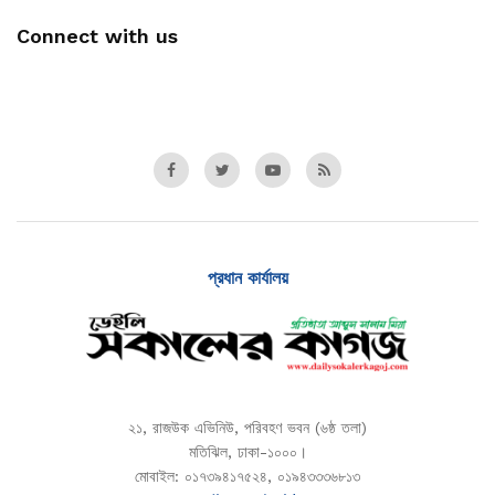
Connect with us
প্রধান কার্যালয়
২১, রাজউক এভিনিউ, পরিবহণ ভবন (৬ষ্ঠ তলা)
মতিঝিল, ঢাকা-১০০০।
মোবাইল: ০১৭৩৯৪১৭৫২৪, ০১৯৪৩৩৩৬৮১৩