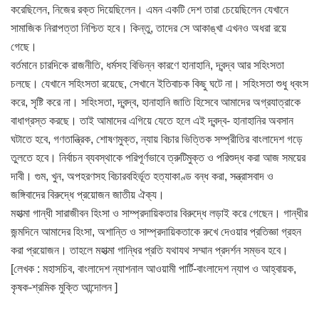
করেছিলেন, নিজের রক্ত দিয়েছিলেন। এমন একটি দেশ তারা চেয়েছিলেন যেখানে
সামাজিক নিরাপত্তা নিশ্চিত হবে। কিন্তু, তাদের সে আকাঙ্খা এখনও অধরা রয়ে
গেছে।
বর্তমানে চারদিকে রাজনীতি, ধর্মসহ বিভিন্ন কারণে হানাহানি, দ্বন্দ্ব আর সহিংসতা
চলছে। যেখানে সহিংসতা রয়েছে, সেখানে ইতিবাচক কিছু ঘটে না। সহিংসতা শুধু ধ্বংস
করে, সৃষ্টি করে না। সহিংসতা, দ্বন্দ্ব, হানাহানি জাতি হিসেবে আমাদের অগ্রযাত্রাকে
বাধাগ্রস্ত করছে। তাই আমাদের এগিয়ে যেতে হলে এই দ্বন্দ্ব- হানাহানির অবসান
ঘটাতে হবে, গণতান্ত্রিক, শোষণমুক্ত, ন্যায় বিচার ভিত্তিক সম্প্রীতির বাংলাদেশ গড়ে
তুলতে হবে। নির্বাচন ব্যবস্থাকে পরিপূর্ণভাবে ত্রুটিমুক্ত ও পরিশুদ্ধ করা আজ সময়ের
দাবী। গুম, খুন, অপহরণসহ বিচারবহির্ভূত হত্যাকাণ্ড বন্ধ করা, সন্ত্রাসবাদ ও
জঙ্গিবাদের বিরুদ্ধে প্রয়োজন জাতীয় ঐক্য।
মহাত্মা গান্ধী সারাজীবন হিংসা ও সাম্প্রদায়িকতার বিরুদ্ধে লড়াই করে গেছেন। গান্ধীর
জন্মদিনে আমাদের হিংসা, অশান্তি ও সাম্প্রদায়িকতাকে রুখে দেওয়ার প্রতিজ্ঞা গ্রহন
করা প্রয়োজন। তাহলে মহাত্মা গান্ধির প্রতি যথাযথ সম্মান প্রদর্শন সম্ভব হবে।
[লেখক : মহাসচিব, বাংলাদেশ ন্যাশনাল আওয়ামী পার্টি-বাংলাদেশ ন্যাপ ও আহ্বায়ক,
কৃষক-শ্রমিক মুক্তি আন্দোলন ]