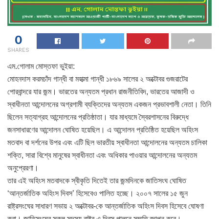
0
SHARES
এম.গোলাম মোস্তফা ভুইয়া:
মোহনদাস করমচাঁদ গান্ধী বা মহাত্মা গান্ধী ১৮৬৯ সালের ২ অক্টোবর গুজরাটের
পোরবান্দরে যার জন্ম। ভারতের অন্যতম প্রধান রাজনীতিবিদ, ভারতের আজাদী ও
স্বাধীনতা আন্দোলনের অগ্রগামী ব্যক্তিদের অন্যতম একজন প্রভাবশালী নেতা। তিনি
ছিলেন সত্যাগ্রহ আন্দোলনের প্রতিষ্ঠাতা। যার মাধ্যমে স্বৈরশাসনের বিরুদ্ধে
জনসাধারণের আন্দোলন ঘোষিত হয়েছিল। এ আন্দোলন প্রতিষ্ঠিত হয়েছিল অহিংস
মতবাদ বা দর্শনের উপর এবং এটি ছিল ভারতীয় স্বাধীনতা আন্দোলনের অন্যতম চালিকা
শক্তি, সারা বিশ্বে মানুষের স্বাধীনতা এবং অধিকার পাওয়ার আন্দোলনের অন্যতম
অনুপ্রেরণা।
তার এই অহিংস মতবাদকে স্বীকৃতি দিতেই তার জন্মদিনকে জাতিসংঘ ঘোষিত
‘আন্তর্জাতিক অহিংস দিবস’ হিসেবেও পালিত হচ্ছে। ২০০৭ সালের ১৫ জুন
রাষ্ট্রসংঘের সাধারণ সভায় ২ অক্টোবর-কে আন্তর্জাতিক অহিংস দিবস হিসেবে ঘোষণা
করা। জাতিসংঘের সকল সদস্য রাষ্ট্র এ দিবস পালনে সম্মতি জ্ঞাপন করে।