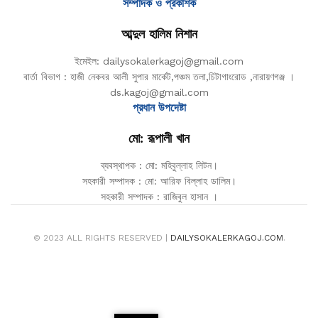
সম্পাদক ও প্রকাশক
আব্দুল হালিম নিশান
ইমেইল: dailysokalerkagoj@gmail.com
বার্তা বিভাগ : হাজী নেকবর আলী সুপার মার্কেট,পঞ্চম তলা,চিটাগাংরোড ,নারায়ণগঞ্জ ।
ds.kagoj@gmail.com
প্রধান উপদেষ্টা
মো: রূপালী খান
ব্যবস্থাপক : মো: মহিবুল্লাহ লিটন।
সহকারী সম্পাদক : মো: আরিফ বিল্লাহ ডালিম।
সহকারী সম্পাদক : রাজিবুল হাসান ।
© 2023 ALL RIGHTS RESERVED |
DAILYSOKALERKAGOJ.COM
.