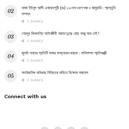
খাজা ইউনুস আলী এনায়েতপুরী (রঃ) ১১০তম ওরশ শুরু ৩ জানুয়ারি : প্রস্তুতি
সম্পন্ন
0 SHARES
শেরপুর কিংবদন্তি আইনজীবী নারায়ণ চন্দ্র হোড় বাচ্চু আর নেই !
0 SHARES
জুলাই সনদের প্রতিটি অক্ষর বাস্তবায়ন করবো : পানিসম্পদ প্রতিমন্ত্রী
0 SHARES
সাংবিধানিক অধিকার নিশ্চিতের দাবিতে বিক্ষোভ সমাবেশ
0 SHARES
Connect with us