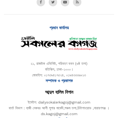
প্রধান কার্যালয়
২১, রাজউক এভিনিউ, পরিবহণ ভবন (৬ষ্ঠ তলা)
মতিঝিল, ঢাকা-১০০০।
মোবাইল: ০১৭৩৯৪১৭৫২৪, ০১৯৪৩৩৩৬৮১৩
সম্পাদক ও প্রকাশক
আব্দুল হালিম নিশান
ইমেইল: dailysokalerkagoj@gmail.com
বার্তা বিভাগ : হাজী নেকবর আলী সুপার মার্কেট,পঞ্চম তলা,চিটাগাংরোড ,নারায়ণগঞ্জ ।
ds.kagoj@gmail.com