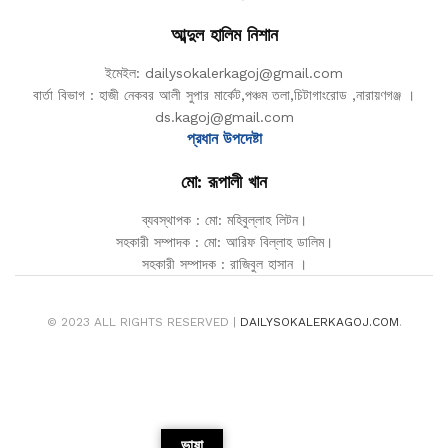
আব্দুল হালিম নিশান
ইমেইল: dailysokalerkagoj@gmail.com
বার্তা বিভাগ : হাজী নেকবর আলী সুপার মার্কেট,পঞ্চম তলা,চিটাগাংরোড ,নারায়ণগঞ্জ ।
ds.kagoj@gmail.com
প্রধান উপদেষ্টা
মো: রূপালী খান
ব্যবস্থাপক : মো: মহিবুল্লাহ লিটন।
সহকারী সম্পাদক : মো: আরিফ বিল্লাহ ডালিম।
সহকারী সম্পাদক : রাজিবুল হাসান ।
© 2023 ALL RIGHTS RESERVED |
DAILYSOKALERKAGOJ.COM
.
ভাষা