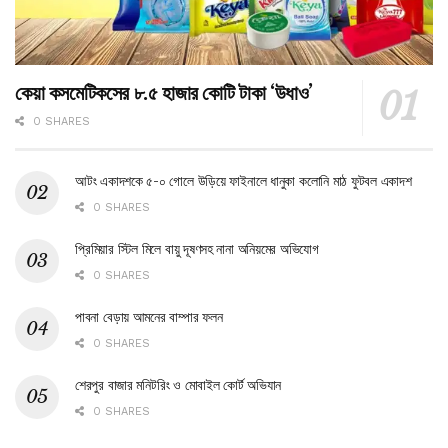
কেয়া কসমেটিকসের ৮.৫ হাজার কোটি টাকা ‘উধাও’
0 SHARES
আটং একাদশকে ৫-০ গোলে উড়িয়ে ফাইনালে ধানুকা কলোনি মাঠ ফুটবল একাদশ
0 SHARES
প্রিমিয়ার স্টিল মিলে বায়ু দূষণসহ নানা অনিয়মের অভিযোগ
0 SHARES
পাবনা বেড়ায় আমনের বাম্পার ফলন
0 SHARES
শেরপুর বাজার মনিটরিং ও মোবাইল কোর্ট অভিযান
0 SHARES