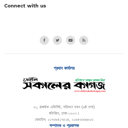
Connect with us
প্রধান কার্যালয়
২১, রাজউক এভিনিউ, পরিবহণ ভবন (৬ষ্ঠ তলা)
মতিঝিল, ঢাকা-১০০০।
মোবাইল: ০১৭৩৯৪১৭৫২৪, ০১৯৪৩৩৩৬৮১৩
সম্পাদক ও প্রকাশক