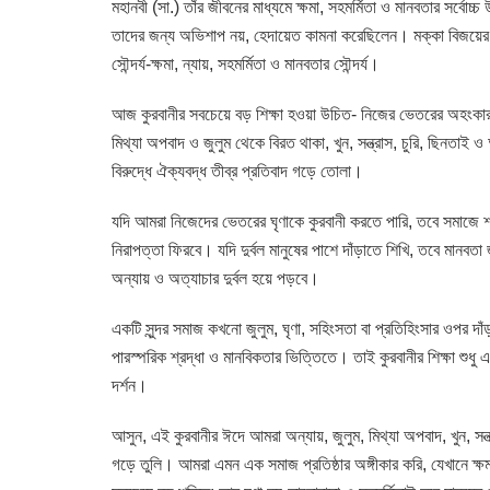
মহানবী (সা.) তাঁর জীবনের মাধ্যমে ক্ষমা, সহমর্মিতা ও মানবতার সর্বো
তাদের জন্য অভিশাপ নয়, হেদায়েত কামনা করেছিলেন। মক্কা বিজয়ের
সৌন্দর্য-ক্ষমা, ন্যায়, সহমর্মিতা ও মানবতার সৌন্দর্য।
আজ কুরবানীর সবচেয়ে বড় শিক্ষা হওয়া উচিত- নিজের ভেতরের অহংকার ক
মিথ্যা অপবাদ ও জুলুম থেকে বিরত থাকা, খুন, সন্ত্রাস, চুরি, ছিনতাই ও
বিরুদ্ধে ঐক্যবদ্ধ তীব্র প্রতিবাদ গড়ে তোলা।
যদি আমরা নিজেদের ভেতরের ঘৃণাকে কুরবানী করতে পারি, তবে সমাজে শান
নিরাপত্তা ফিরবে। যদি দুর্বল মানুষের পাশে দাঁড়াতে শিখি, তবে মানব
অন্যায় ও অত্যাচার দুর্বল হয়ে পড়বে।
একটি সুন্দর সমাজ কখনো জুলুম, ঘৃণা, সহিংসতা বা প্রতিহিংসার ওপর দাঁ
পারস্পরিক শ্রদ্ধা ও মানবিকতার ভিত্তিতে। তাই কুরবানীর শিক্ষা শুধু
দর্শন।
আসুন, এই কুরবানীর ঈদে আমরা অন্যায়, জুলুম, মিথ্যা অপবাদ, খুন, সন্ত
গড়ে তুলি। আমরা এমন এক সমাজ প্রতিষ্ঠার অঙ্গীকার করি, যেখানে ক্ষমত