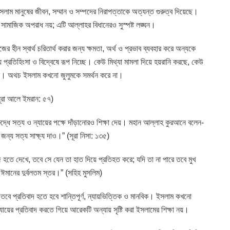
াম মানুষের জীবন, সম্মান ও সম্পদের নিরাপত্তাকে অত্যন্ত গুরুত্ব দিয়েছে।
ধু সামাজিক অপরাধ নয়; এটি আল্লাহর বিধানেরও সুস্পষ্ট লঙ্ঘন।
ীন স্বার্থ চরিতার্থ করার জন্য ক্ষমতা, অর্থ ও প্রভাব ব্যবহার করে অন্যকে
রতিহিংসা ও বিদ্বেষে রূপ নিচ্ছে। কেউ মিথ্যা মামলা দিয়ে হয়রানি করছে, কেউ
রছে। অথচ ইসলাম কখনো জুলুমকে সমর্থন করে না।
সূরা আলে ইমরান: ৫৭)
রুদ্ধে সত্য ও ন্যায়ের পক্ষে দাঁড়ানোরও শিক্ষা দেয়। মহান আল্লাহ কুরআনে বলেন-
র জন্য সত্য সাক্ষ্য দাও।” (সূরা নিসা: ১৩৫)
 হতে দেখে, তবে সে যেন তা হাত দিয়ে প্রতিহত করে; যদি তা না পারে তবে মুখ
ঈমানের দুর্বলতম স্তর।” (সহিহ মুসলিম)
তবে প্রতিবাদ হতে হবে শান্তিপূর্ণ, ন্যায়ভিত্তিক ও মানবিক। ইসলাম কখনো
য়ের প্রতিবাদ করতে গিয়ে আরেকটি অন্যায় সৃষ্টি করা ইসলামের শিক্ষা নয়।