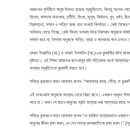
আজকের পৃথিবীতে মানুষ উন্নত হয়েছে প্রযুক্তিতে, কিন্তু অনেক ক্ষে
বিভেদ, ক্ষমতার অহংকার, দুর্নীতি, হিংসা, জুলুম, নির্যাতন, খুন, ধর্ষ
নিরাপত্তা, সম্মান ও শান্তি আজ নানা সংকটে বিপর্যস্ত। কেউ নিজের স্ব
অধিকার কেড়ে নিচ্ছে, কেউ মিথ্যা অপবাদ দিয়ে নিরপরাধ মানুষকে
সমর্থন করে না; ইসলাম মানুষকে শান্তি, ন্যায় ও মানবতার পথে চলতে 
হযরত ইবরাহিম (আ.) ও হযরত ইসমাইল (আ.)-এর কুরবানীর ঘটনা মানবজ
দৃষ্টান্ত। এই শিক্ষা আমাদের বলে-মানুষ যদি সত্যিকার অর্থে আল্লাহর
অন্যায় প্রবৃত্তিকে কুরবানী করতে হবে।
পবিত্র কুরআনে মহান আল্লাহ বলেন- “আল্লাহর কাছে পৌঁছে না কুরবানী
এই তাকওয়াই মানুষকে অন্যায় থেকে বিরত রাখে। একজন প্রকৃত ঈমানদার 
পারে না। কারণ সে জানে-মানুষের প্রতি অন্যায় করা আল্লাহর কাছে 
পবিত্র কুরআনে মহান আল্লাহ বলেন-“যে ব্যক্তি অন্যায়ভাবে একজন
মানুষের জীবন রক্ষা করল, সে যেন সমগ্র মানবজাতিকে রক্ষা করল।” (সূরা