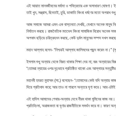
এই আয়াত মানবজীবনের মর্যাদা ও পবিত্রতার এক অসাধারণ ঘোষণা। ইসল
তাই খুন, সন্ত্রাস, ছিনতাই, চুরি, ডাকাতি কিংবা ধর্ষণের মতো অপরাধ শু
আজ সমাজে আমরা এমন এক বাস্তবতা দেখছি, যেখানে অনেক মানুষ নিজের হ
নির্যাতন করছে। রাজনৈতিক মতভেদ কিংবা সামাজিক বিরোধ অনেক সময় প্
অপবাদ ছড়িয়ে চরিত্রহনন করছে, কেউ দুর্বল মানুষের সম্পদ দখল ক
মহান আল্লাহ বলেন- “নিশ্চয়ই আল্লাহ জালিমদের পছন্দ করেন না।” (
ইসলাম শুধু অন্যায় থেকে বিরত থাকার শিক্ষা দেয় না; বরং অন্যায়ের বি
“তোমরা ন্যায়ের ওপর দৃঢ়ভাবে প্রতিষ্ঠিত থাকো এবং আল্লাহর সন্তুষ্টি
মহানবী হযরত মুহাম্মদ (সা.) বলেছেন- “তোমাদের কেউ যদি অন্যায় কাজ
দিয়ে প্রতিবাদ করে; আর তাও না পারলে অন্তরে ঘৃণা করে। আর এটাই 
এই হাদিস আমাদের শেখায়-অন্যায় দেখে নীরব থাকা মুমিনের কাজ নয়। 
প্রতিহিংসা, অরাজকতা বা ঘৃণার রাজনীতিকে সমর্থন করে না। কারণ অন্যা