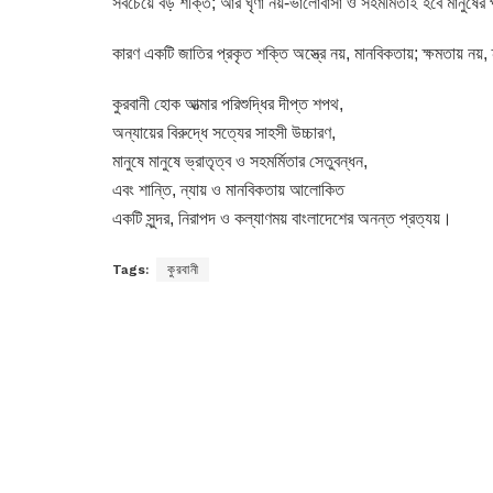
সবচেয়ে বড় শক্তি; আর ঘৃণা নয়-ভালোবাসা ও সহমর্মিতাই হবে মানুষের
কারণ একটি জাতির প্রকৃত শক্তি অস্ত্রে নয়, মানবিকতায়; ক্ষমতায় নয়, ন
কুরবানী হোক আত্মার পরিশুদ্ধির দীপ্ত শপথ,
অন্যায়ের বিরুদ্ধে সত্যের সাহসী উচ্চারণ,
মানুষে মানুষে ভ্রাতৃত্ব ও সহমর্মিতার সেতুবন্ধন,
এবং শান্তি, ন্যায় ও মানবিকতায় আলোকিত
একটি সুন্দর, নিরাপদ ও কল্যাণময় বাংলাদেশের অনন্ত প্রত্যয়।
Tags:
কুরবানী