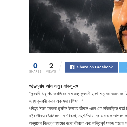
0
2
Share on Facebook
SHARES
VIEWS
আব্দুল্লাহ আল মামুন লাভলু-¤
“কুরবানী শুধু পশু জবাইয়ের নাম নয়; কুরবানী হলো মানুষের অন্তরের
জন্য কুরবানী করার এক মহান শিক্ষা।”
পবিত্র ঈদুল আজহা মুসলিম উম্মাহর জীবনে এমন এক মহিমান্বিত বার্তা নি
রাষ্ট্র জীবনের নৈতিকতা, মানবিকতা, সহমর্মিতা ও ন্যায়বোধকে জাগ্রত ক
অন্যায়ের বিরুদ্ধে ন্যায়ের পক্ষে দাঁড়ানো এবং শান্তিপূর্ণ সমাজ গঠনের 