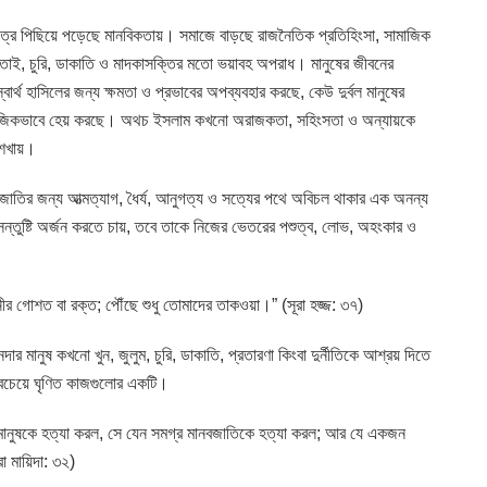
ত্রে পিছিয়ে পড়েছে মানবিকতায়। সমাজে বাড়ছে রাজনৈতিক প্রতিহিংসা, সামাজিক
ণ, ছিনতাই, চুরি, ডাকাতি ও মাদকাসক্তির মতো ভয়াবহ অপরাধ। মানুষের জীবনের
ার্থ হাসিলের জন্য ক্ষমতা ও প্রভাবের অপব্যবহার করছে, কেউ দুর্বল মানুষের
 সামাজিকভাবে হেয় করছে। অথচ ইসলাম কখনো অরাজকতা, সহিংসতা ও অন্যায়কে
শেখায়।
াতির জন্য আত্মত্যাগ, ধৈর্য, আনুগত্য ও সত্যের পথে অবিচল থাকার এক অনন্য
 সন্তুষ্টি অর্জন করতে চায়, তবে তাকে নিজের ভেতরের পশুত্ব, লোভ, অহংকার ও
র গোশত বা রক্ত; পৌঁছে শুধু তোমাদের তাকওয়া।” (সূরা হজ্জ: ৩৭)
মানুষ কখনো খুন, জুলুম, চুরি, ডাকাতি, প্রতারণা কিংবা দুর্নীতিকে আশ্রয় দিতে
সবচেয়ে ঘৃণিত কাজগুলোর একটি।
 মানুষকে হত্যা করল, সে যেন সমগ্র মানবজাতিকে হত্যা করল; আর যে একজন
 মায়িদা: ৩২)