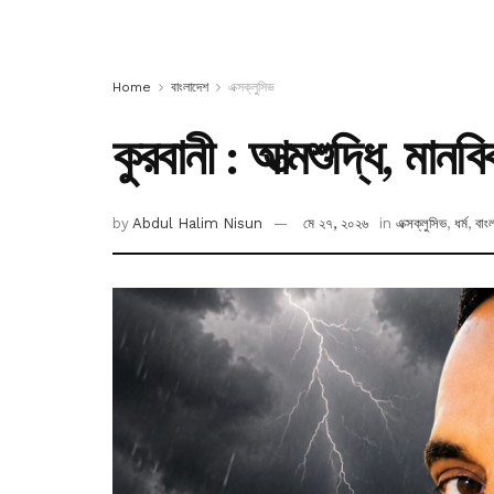
Home
বাংলাদেশ
এক্সক্লুসিভ
কুরবানী : আত্মশুদ্ধি, মানব
by
Abdul Halim Nisun
মে ২৭, ২০২৬
in
এক্সক্লুসিভ
,
ধর্ম
,
বাং