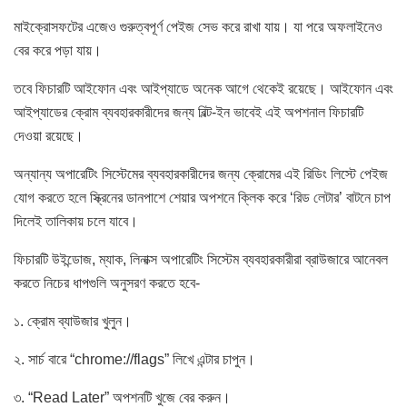
মাইক্রোসফটের এজেও গুরুত্বপূর্ণ পেইজ সেভ করে রাখা যায়। যা পরে অফলাইনেও
বের করে পড়া যায়।
তবে ফিচারটি আইফোন এবং আইপ্যাডে অনেক আগে থেকেই রয়েছে। আইফোন এবং
আইপ্যাডের ক্রোম ব্যবহারকারীদের জন্য বিল্ট-ইন ভাবেই এই অপশনাল ফিচারটি
দেওয়া রয়েছে।
অন্যান্য অপারেটিং সিস্টেমের ব্যবহারকারীদের জন্য ক্রোমের এই রিডিং লিস্টে পেইজ
যোগ করতে হলে স্ক্রিনের ডানপাশে শেয়ার অপশনে ক্লিক করে ‘রিড লেটার’ বাটনে চাপ
দিলেই তালিকায় চলে যাবে।
ফিচারটি উইন্ডোজ, ম্যাক, লিনাক্স অপারেটিং সিস্টেম ব্যবহারকারীরা ব্রাউজারে আনেবল
করতে নিচের ধাপগুলি অনুসরণ করতে হবে-
১. ক্রোম ব্যাউজার খুলুন।
২. সার্চ বারে “chrome://flags” লিখে এন্টার চাপুন।
৩. “Read Later” অপশনটি খুজে বের করুন।