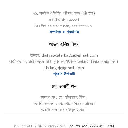
২১, রাজউক এভিনিউ, পরিবহণ ভবন (৬ষ্ঠ তলা)
মতিঝিল, ঢাকা-১০০০।
মোবাইল: ০১৭৩৯৪১৭৫২৪, ০১৯৪৩৩৩৬৮১৩
সম্পাদক ও প্রকাশক
আব্দুল হালিম নিশান
ইমেইল: dailysokalerkagoj@gmail.com
বার্তা বিভাগ : হাজী নেকবর আলী সুপার মার্কেট,পঞ্চম তলা,চিটাগাংরোড ,নারায়ণগঞ্জ ।
ds.kagoj@gmail.com
প্রধান উপদেষ্টা
মো: রূপালী খান
ব্যবস্থাপক : মো: মহিবুল্লাহ লিটন।
সহকারী সম্পাদক : মো: আরিফ বিল্লাহ ডালিম।
সহকারী সম্পাদক : রাজিবুল হাসান ।
© 2023 ALL RIGHTS RESERVED |
DAILYSOKALERKAGOJ.COM
.