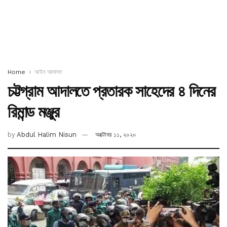
Home
আইন আদালত
চট্টগ্রাম আদালতে প্রতারক সাহেদের ৪ দিনের
রিমান্ড মঞ্জুর
by
Abdul Halim Nisun
অক্টোবর ১১, ২০২০