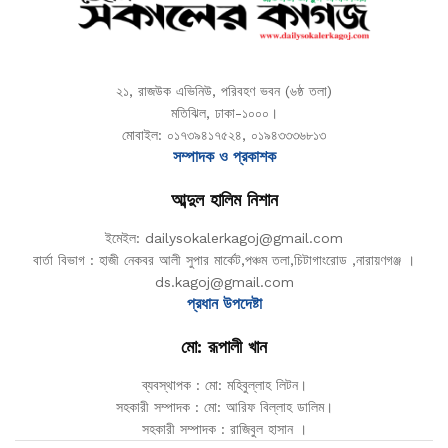
২১, রাজউক এভিনিউ, পরিবহণ ভবন (৬ষ্ঠ তলা)
মতিঝিল, ঢাকা-১০০০।
মোবাইল: ০১৭৩৯৪১৭৫২৪, ০১৯৪৩৩৩৬৮১৩
সম্পাদক ও প্রকাশক
আব্দুল হালিম নিশান
ইমেইল: dailysokalerkagoj@gmail.com
বার্তা বিভাগ : হাজী নেকবর আলী সুপার মার্কেট,পঞ্চম তলা,চিটাগাংরোড ,নারায়ণগঞ্জ ।
ds.kagoj@gmail.com
প্রধান উপদেষ্টা
মো: রূপালী খান
ব্যবস্থাপক : মো: মহিবুল্লাহ লিটন।
সহকারী সম্পাদক : মো: আরিফ বিল্লাহ ডালিম।
সহকারী সম্পাদক : রাজিবুল হাসান ।