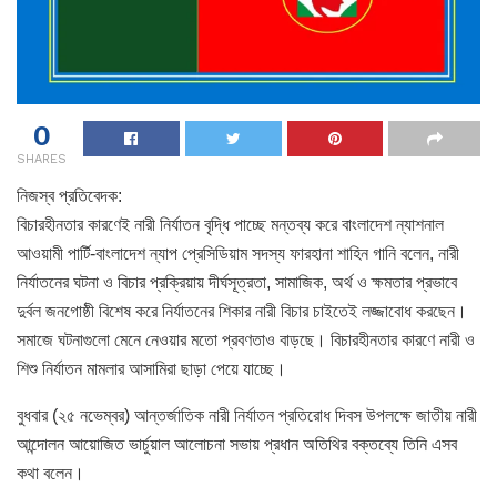
0
SHARES
নিজস্ব প্রতিবেদক:
বিচারহীনতার কারণেই নারী নির্যাতন বৃদ্ধি পাচ্ছে মন্তব্য করে বাংলাদেশ ন্যাশনাল
আওয়ামী পার্টি-বাংলাদেশ ন্যাপ প্রেসিডিয়াম সদস্য ফারহানা শাহিন গানি বলেন, নারী
নির্যাতনের ঘটনা ও বিচার প্রক্রিয়ায় দীর্ঘসূত্রতা, সামাজিক, অর্থ ও ক্ষমতার প্রভাবে
দুর্বল জনগোষ্ঠী বিশেষ করে নির্যাতনের শিকার নারী বিচার চাইতেই লজ্জাবোধ করছেন।
সমাজে ঘটনাগুলো মেনে নেওয়ার মতো প্রবণতাও বাড়ছে। বিচারহীনতার কারণে নারী ও
শিশু নির্যাতন মামলার আসামিরা ছাড়া পেয়ে যাচ্ছে।
বুধবার (২৫ নভেম্বর) আন্তর্জাতিক নারী নির্যাতন প্রতিরোধ দিবস উপলক্ষে জাতীয় নারী
আন্দোলন আয়োজিত ভার্চুয়াল আলোচনা সভায় প্রধান অতিথির বক্তব্যে তিনি এসব
কথা বলেন।