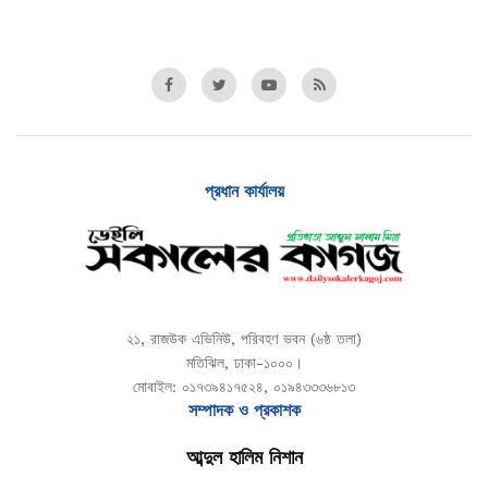
প্রধান কার্যালয়
২১, রাজউক এভিনিউ, পরিবহণ ভবন (৬ষ্ঠ তলা)
মতিঝিল, ঢাকা-১০০০।
মোবাইল: ০১৭৩৯৪১৭৫২৪, ০১৯৪৩৩৩৬৮১৩
সম্পাদক ও প্রকাশক
আব্দুল হালিম নিশান