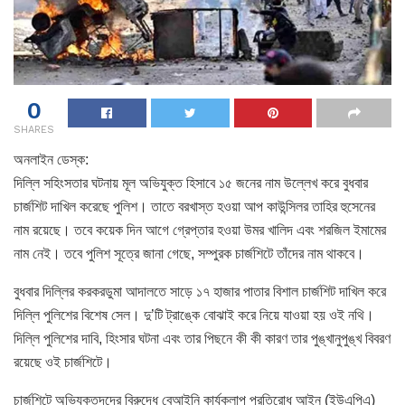
0
SHARES
অনলাইন ডেস্ক:
দিল্লি সহিংসতার ঘটনায় মূল অভিযুক্ত হিসাবে ১৫ জনের নাম উল্লেখ করে বুধবার
চার্জশিট দাখিল করেছে পুলিশ। তাতে বরখাস্ত হওয়া আপ কাউন্সিলর তাহির হুসেনের
নাম রয়েছে। তবে কয়েক দিন আগে গ্রেপ্তার হওয়া উমর খালিদ এবং শরজিল ইমামের
নাম নেই। তবে পুলিশ সূত্রে জানা গেছে, সম্পুরক চার্জশিটে তাঁদের নাম থাকবে।
বুধবার দিল্লির করকরডুমা আদালতে সাড়ে ১৭ হাজার পাতার বিশাল চার্জশিট দাখিল করে
দিল্লি পুলিশের বিশেষ সেল। দু’টি ট্রাঙ্কে বোঝাই করে নিয়ে যাওয়া হয় ওই নথি।
দিল্লি পুলিশের দাবি, হিংসার ঘটনা এবং তার পিছনে কী কী কারণ তার পুঙ্খানুপুঙ্খ বিবরণ
রয়েছে ওই চার্জশিটে।
চার্জশিটে অভিযুক্তদদের বিরুদ্ধে বেআইনি কার্যকলাপ প্রতিরোধ আইন (ইউএপিএ)