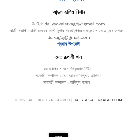
আব্দুল হালিম নিশান
ইমেইল: dailysokalerkagoj@gmail.com
বার্তা বিভাগ : হাজী নেকবর আলী সুপার মার্কেট,পঞ্চম তলা,চিটাগাংরোড ,নারায়ণগঞ্জ ।
ds.kagoj@gmail.com
প্রধান উপদেষ্টা
মো: রূপালী খান
ব্যবস্থাপক : মো: মহিবুল্লাহ লিটন।
সহকারী সম্পাদক : মো: আরিফ বিল্লাহ ডালিম।
সহকারী সম্পাদক : রাজিবুল হাসান ।
© 2023 ALL RIGHTS RESERVED |
DAILYSOKALERKAGOJ.COM
.