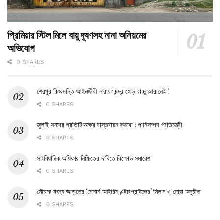
প্রিমিয়ার স্টিল মিলে বায়ু দূষণসহ নানা অনিয়মের
অভিযোগ
0 SHARES
শেরপুর কিংবদন্তি আইনজীবী নারায়ণ চন্দ্র হোড় বাচ্চু আর নেই !
0 SHARES
জুলাই সনদের প্রতিটি অক্ষর বাস্তবায়ন করবো : পানিসম্পদ প্রতিমন্ত্রী
0 SHARES
সাংবিধানিক অধিকার নিশ্চিতের দাবিতে বিক্ষোভ সমাবেশ
0 SHARES
মৌচাক মৎস্য আড়তের ‘মেসার্স আইরিন এন্টারপ্রাইজের’ মিলাদ ও দোয়া অনুষ্ঠীত
0 SHARES