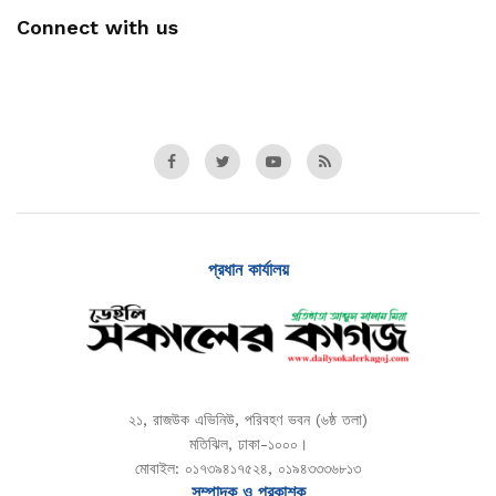
Connect with us
প্রধান কার্যালয়
২১, রাজউক এভিনিউ, পরিবহণ ভবন (৬ষ্ঠ তলা)
মতিঝিল, ঢাকা-১০০০।
মোবাইল: ০১৭৩৯৪১৭৫২৪, ০১৯৪৩৩৩৬৮১৩
সম্পাদক ও প্রকাশক