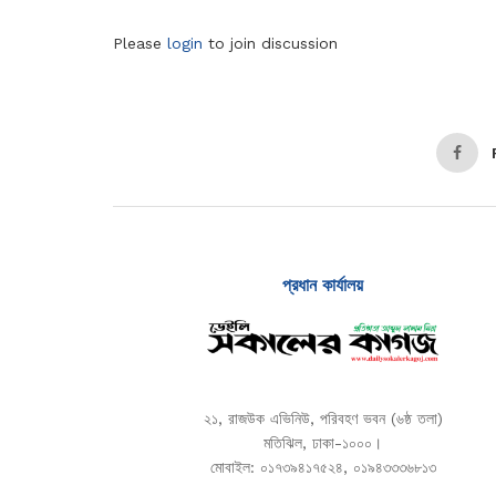
Please
login
to join discussion
প্রধান কার্যালয়
২১, রাজউক এভিনিউ, পরিবহণ ভবন (৬ষ্ঠ তলা)
মতিঝিল, ঢাকা-১০০০।
মোবাইল: ০১৭৩৯৪১৭৫২৪, ০১৯৪৩৩৩৬৮১৩