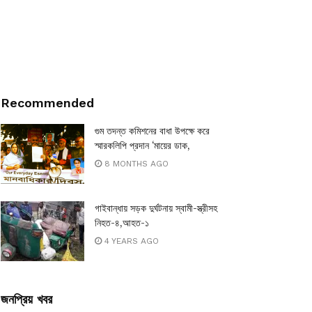
Recommended
গুম তদন্ত কমিশনের বাধা উপক্ষে করে
স্মারকলিপি প্রদান ‘মায়ের ডাক,
8 MONTHS AGO
গাইবান্ধায় সড়ক দুর্ঘটনায় স্বামী-স্ত্রীসহ
নিহত-৪,আহত-১
4 YEARS AGO
জনপ্রিয় খবর