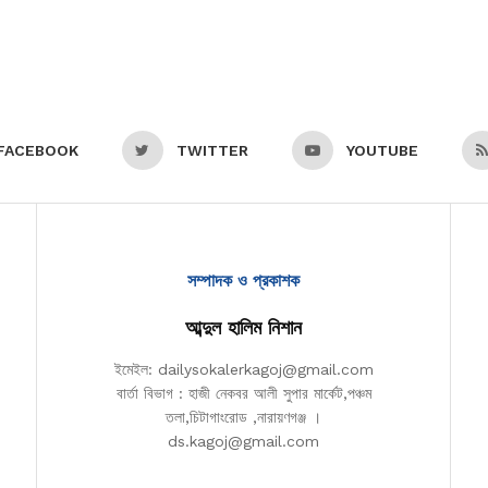
FACEBOOK
TWITTER
YOUTUBE
সম্পাদক ও প্রকাশক
আব্দুল হালিম নিশান
ইমেইল: dailysokalerkagoj@gmail.com
বার্তা বিভাগ : হাজী নেকবর আলী সুপার মার্কেট,পঞ্চম
তলা,চিটাগাংরোড ,নারায়ণগঞ্জ ।
ds.kagoj@gmail.com