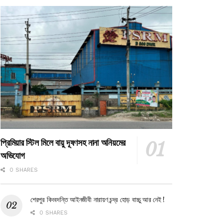
প্রিমিয়ার স্টিল মিলে বায়ু দূষণসহ নানা অনিয়মের
অভিযোগ
0 SHARES
শেরপুর কিংবদন্তি আইনজীবী নারায়ণ চন্দ্র হোড় বাচ্চু আর নেই !
0 SHARES