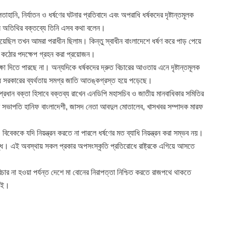
াহানি, নির্যাতন ও ধর্ষণের ঘটনার প্রতিবাদে এবং অপরাধি ধর্ষকদের দৃষ্টান্তমূলক
ন অতিথির বক্তব্যে তিনি এসব কথা বলেন।
 হয়েছিল তখন আমরা পরাধীন ছিলাম। কিন্তু স্বাধীন বাংলাদেশে ধর্ষণ করে পাড় পেয়ে
্ধে কঠোর পদক্ষেপ গ্রহন করা প্রয়োজন।
রক্ষা দিতে পারছে না। অন্যদিকে ধর্ষকদের দ্রুত বিচারের আওতায় এনে দৃষ্টান্তমূলক
ে সরকারের ব্যর্থতায় সমগ্র জাতি আতঙ্কগ্রস্ত হয়ে পড়েছে।
রধান বক্তা হিসাবে বক্তব্য রাখেন এনডিপি মহাসচিব ও জাতীয় মানবাধিকার সমিতির
্তির সভাপতি হানিফ বাংলাদেশী, জাসদ নেতা আবদুল মোতালেব, খাসখবর সম্পাদক মারফ
বিবেককে যদি নিয়ন্ত্রন করতে না পারলে ধর্ষণের মত ব্যাধি নিয়ন্ত্রন করা সম্ভব নয়।
দ্ধ। এই অবস্থায় সকল প্রকার অপসংস্কৃতি প্রতিরোধে রাষ্ট্রকে এগিয়ে আসতে
চার না হওয়া পর্যন্ত দেশে মা বোনের নিরাপত্তা নিশ্চিত করতে রাজপথে থাকতে
চাই।