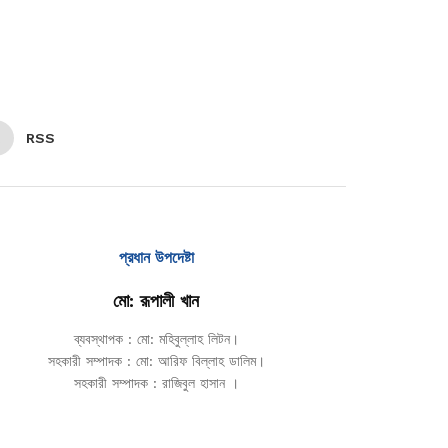
RSS
প্রধান উপদেষ্টা
মো: রূপালী খান
ব্যবস্থাপক : মো: মহিবুল্লাহ লিটন।
সহকারী সম্পাদক : মো: আরিফ বিল্লাহ ডালিম।
সহকারী সম্পাদক : রাজিবুল হাসান ।