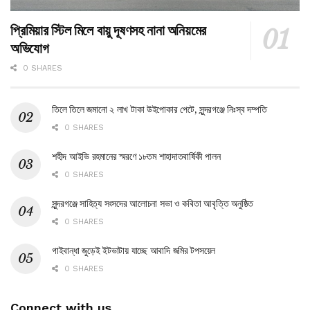
প্রিমিয়ার স্টিল মিলে বায়ু দূষণসহ নানা অনিয়মের
অভিযোগ
0 SHARES
তিলে তিলে জমানো ২ লাখ টাকা উইপোকার পেটে, সুন্দরগঞ্জে নিঃস্ব দম্পতি
0 SHARES
শহীদ আইভি রহমানের স্মরণে ১৮তম শাহাদাতবার্ষিকী পালন
0 SHARES
সুন্দরগঞ্জে সাহিত্য সংসদের আলোচনা সভা ও কবিতা আবৃত্তি অনুষ্ঠিত
0 SHARES
গাইবান্ধা‌ জুড়েই ইটভাটায় যাচ্ছে আবা‌দি জ‌মির টপসয়েল
0 SHARES
Connect with us