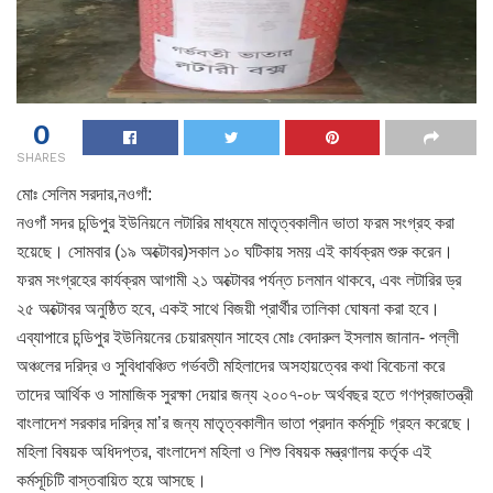
0
SHARES
মোঃ সেলিম সরদার,নওগাঁ:
নওগাঁ সদর চন্ডিপুর ইউনিয়নে লটারির মাধ্যমে মাতৃত্বকালীন ভাতা ফরম সংগ্রহ করা
হয়েছে। সোমবার (১৯ অক্টোবর)সকাল ১০ ঘটিকায় সময় এই কার্যক্রম শুরু করেন।
ফরম সংগ্রহের কার্যক্রম আগামী ২১ অক্টোবর পর্যন্ত চলমান থাকবে, এবং লটারির ড্র
২৫ অক্টোবর অনুষ্ঠিত হবে, একই সাথে বিজয়ী প্রার্থীর তালিকা ঘোষনা করা হবে।
এব্যাপারে চন্ডিপুর ইউনিয়নের চেয়ারম্যান সাহেব মোঃ বেদারুল ইসলাম জানান- পল্লী
অঞ্চলের দরিদ্র ও সুবিধাবঞ্চিত গর্ভবতী মহিলাদের অসহায়ত্বের কথা বিবেচনা করে
তাদের আর্থিক ও সামাজিক সুরক্ষা দেয়ার জন্য ২০০৭-০৮ অর্থবছর হতে গণপ্রজাতন্ত্রী
বাংলাদেশ সরকার দরিদ্র মা’র জন্য মাতৃত্বকালীন ভাতা প্রদান কর্মসূচি গ্রহন করেছে।
মহিলা বিষয়ক অধিদপ্তর, বাংলাদেশ মহিলা ও শিশু বিষয়ক মন্ত্রণালয় কর্তৃক এই
কর্মসূচিটি বাস্তবায়িত হয়ে আসছে।