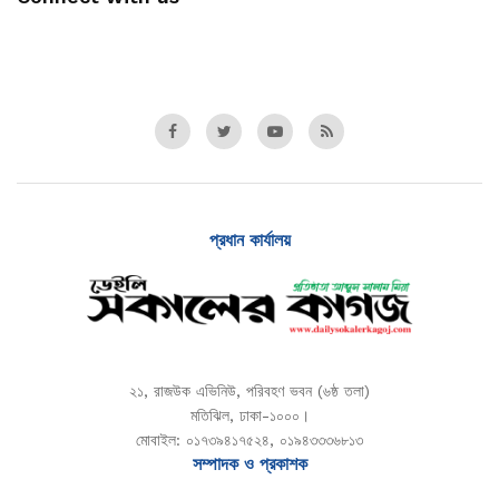
প্রধান কার্যালয়
২১, রাজউক এভিনিউ, পরিবহণ ভবন (৬ষ্ঠ তলা)
মতিঝিল, ঢাকা-১০০০।
মোবাইল: ০১৭৩৯৪১৭৫২৪, ০১৯৪৩৩৩৬৮১৩
সম্পাদক ও প্রকাশক