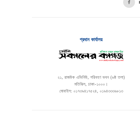
প্রধান কার্যালয়
২১, রাজউক এভিনিউ, পরিবহণ ভবন (৬ষ্ঠ তলা)
মতিঝিল, ঢাকা-১০০০।
মোবাইল: ০১৭৩৯৪১৭৫২৪, ০১৯৪৩৩৩৬৮১৩