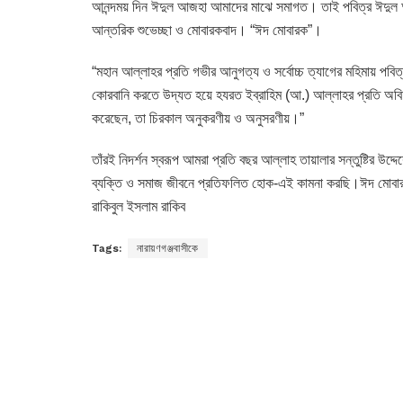
আনন্দময় দিন ঈদুল আজহা আমাদের মাঝে সমাগত। তাই পবিত্র ঈদুল আ
আন্তরিক শুভেচ্ছা ও মোবারকবাদ। “ঈদ মোবারক”।
“মহান আল্লাহর প্রতি গভীর আনুগত্য ও সর্বোচ্চ ত্যাগের মহিমায় পব
কোরবানি করতে উদ্যত হয়ে হযরত ইব্রাহিম (আ.) আল্লাহর প্রতি অবিচল 
করেছেন, তা চিরকাল অনুকরণীয় ও অনুসরণীয়।”
তাঁরই নিদর্শন স্বরূপ আমরা প্রতি বছর আল্লাহ তায়ালার সন্তুষ্টির উদ্
ব্যক্তি ও সমাজ জীবনে প্রতিফলিত হোক-এই কামনা করছি।ঈদ মোব
রাকিবুল ইসলাম রাকিব
Tags:
নারায়ণগঞ্জবাসীকে