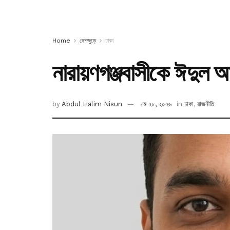
Home
দেশজুড়ে
ঢাকা
নারায়ণগঞ্জবাসীকে ঈদুল আ
by
Abdul Halim Nisun
মে ২৮, ২০২৬
in
ঢাকা
,
রাজনীতি