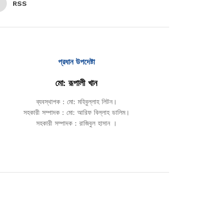
RSS
প্রধান উপদেষ্টা
মো: রূপালী খান
ব্যবস্থাপক : মো: মহিবুল্লাহ লিটন।
সহকারী সম্পাদক : মো: আরিফ বিল্লাহ ডালিম।
সহকারী সম্পাদক : রাজিবুল হাসান ।