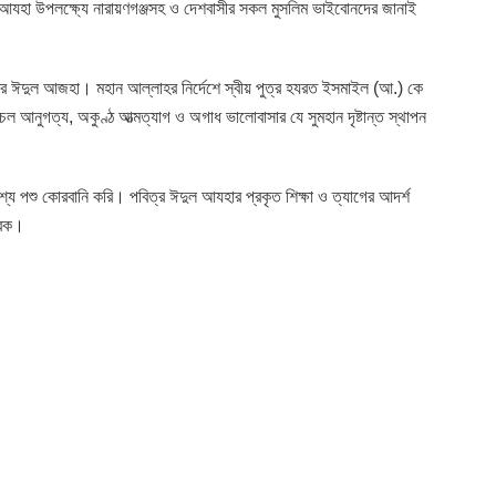
যহা উপলক্ষ্যে নারায়ণগঞ্জসহ ও দেশবাসীর সকল মুসলিম ভাইবোনদের জানাই
িত্র ঈদুল আজহা। মহান আল্লাহর নির্দেশে স্বীয় পুত্র হযরত ইসমাইল (আ.) কে
আনুগত্য, অকুণ্ঠ আত্মত্যাগ ও অগাধ ভালোবাসার যে সুমহান দৃষ্টান্ত স্থাপন
দেশ্যে পশু কোরবানি করি। পবিত্র ঈদুল আযহার প্রকৃত শিক্ষা ও ত্যাগের আদর্শ
ারক।