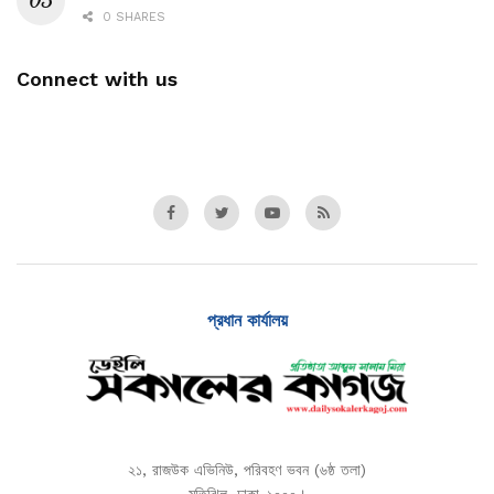
0 SHARES
Connect with us
প্রধান কার্যালয়
২১, রাজউক এভিনিউ, পরিবহণ ভবন (৬ষ্ঠ তলা)
মতিঝিল, ঢাকা-১০০০।