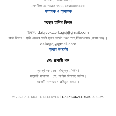
মোবাইল: ০১৭৩৯৪১৭৫২৪, ০১৯৪৩৩৩৬৮১৩
সম্পাদক ও প্রকাশক
আব্দুল হালিম নিশান
ইমেইল: dailysokalerkagoj@gmail.com
বার্তা বিভাগ : হাজী নেকবর আলী সুপার মার্কেট,পঞ্চম তলা,চিটাগাংরোড ,নারায়ণগঞ্জ ।
ds.kagoj@gmail.com
প্রধান উপদেষ্টা
মো: রূপালী খান
ব্যবস্থাপক : মো: মহিবুল্লাহ লিটন।
সহকারী সম্পাদক : মো: আরিফ বিল্লাহ ডালিম।
সহকারী সম্পাদক : রাজিবুল হাসান ।
© 2023 ALL RIGHTS RESERVED |
DAILYSOKALERKAGOJ.COM
.