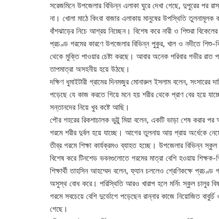
সরেজমিনে উপজেলার বিভিন্ন এলাকা ঘুরে দেখা গেছে, দুপুরের পর রা
না। খোলা মাঠে কিংবা বাজার এলাকায় মানুষের উপস্থিতি তুলনামূলক
বাঁশঝাড়ের নিচে আশ্রয় নিচ্ছেন। বিশেষ করে নারী ও শিশুরা বিকেলের 
প্রচণ্ড গরমের কারণে উপজেলার বিভিন্ন পুকুর, খাল ও নদীতে শিশু-
থেকে মুক্তি পাওয়ার চেষ্টা করছে। আবার অনেক পরিবার গভীর রাত পর্য
তাপমাত্রা অসহনীয় হয়ে উঠছে।
দক্ষিণ ধুমাইটারী গ্রামের দিনমজুর মোনারুল ইসলাম বলেন, সংসারে
পড়েছে যে কাজ করতে গিয়ে মনে হয় শরীর থেকে প্রাণ বের হয়ে যাচ্
সন্তানদের নিয়ে খুব কষ্টে আছি।
পৌর শহরের রিকশাচালক ভুট্টু মিয়া বলেন, একটি ভাড়া শেষ করার পর 
গরমে শরীর দুর্বল হয়ে যাচ্ছে। আগের তুলনায় আয় প্রায় অর্ধেকে নে
তীব্র গরমে শিক্ষা কার্যক্রমও ব্যাহত হচ্ছে। উপজেলার বিভিন্ন স্ক
বিশেষ করে টিনশেড ভবনগুলোতে গরমের মাত্রা বেশি হওয়ায় শিক্ষক-শ
শিক্ষার্থী তাহসিন আহম্মেদ বলেন, ফ্যান চললেও শ্রেণিকক্ষে প্রচণ
অসুস্থ বোধ করে। পরিস্থিতি আরও খারাপ হলে মর্নিং স্কুল চালুর বি
গরমে সবচেয়ে বেশি দুর্ভোগে পড়েছেন রান্নার কাজে নিয়োজিত বাবুর্চি
গেছে।