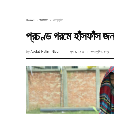
Home
বাংলাদেশ
এক্সক্লুসিভ
প্রচণ্ড গরমে হাঁসফাঁস জন
by
Abdul Halim Nisun
জুন ৯, ২০২৬
in
এক্সক্লুসিভ
,
রংপুর