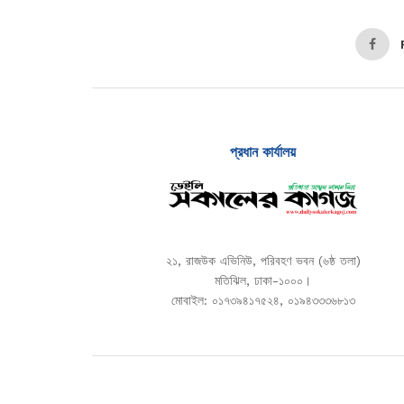
প্রধান কার্যালয়
২১, রাজউক এভিনিউ, পরিবহণ ভবন (৬ষ্ঠ তলা)
মতিঝিল, ঢাকা-১০০০।
মোবাইল: ০১৭৩৯৪১৭৫২৪, ০১৯৪৩৩৩৬৮১৩