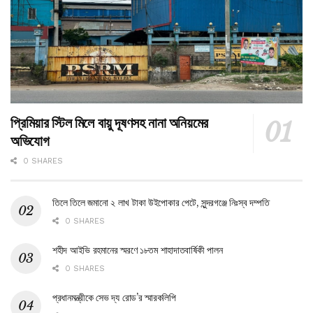
প্রিমিয়ার স্টিল মিলে বায়ু দূষণসহ নানা অনিয়মের
অভিযোগ
0 SHARES
তিলে তিলে জমানো ২ লাখ টাকা উইপোকার পেটে, সুন্দরগঞ্জে নিঃস্ব দম্পতি
0 SHARES
শহীদ আইভি রহমানের স্মরণে ১৮তম শাহাদাতবার্ষিকী পালন
0 SHARES
প্রধানমন্ত্রীকে সেভ দ্য রোড’র স্মারকলিপি