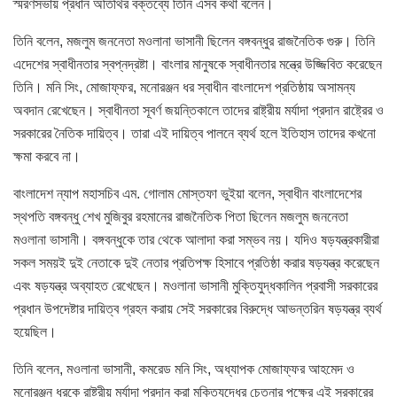
স্মরণসভায় প্রধান অতিথির বক্তব্যে তিনি এসব কথা বলেন।
তিনি বলেন, মজলুম জননেতা মওলানা ভাসানী ছিলেন বঙ্গবন্ধুর রাজনৈতিক গুরু। তিনি
এদেশের স্বাধীনতার স্বপ্নদ্রষ্টা। বাংলার মানুষকে স্বাধীনতার মন্ত্রে উজ্জিবিত করেছেন
তিনি। মনি সিং, মোজাফ্ফর, মনোরঞ্জন ধর স্বাধীন বাংলাদেশ প্রতিষ্ঠায় অসামন্য
অবদান রেখেছেন। স্বাধীনতা সূবর্ণ জয়ন্তিকালে তাদের রাষ্ট্রীয় মর্যাদা প্রদান রাষ্ট্রের ও
সরকারের নৈতিক দায়িত্ব। তারা এই দায়িত্ব পালনে ব্যর্থ হলে ইতিহাস তাদের কখনো
ক্ষমা করবে না।
বাংলাদেশ ন্যাপ মহাসচিব এম. গোলাম মোস্তফা ভুইয়া বলেন, স্বাধীন বাংলাদেশের
স্থপতি বঙ্গবন্ধু শেখ মুজিবুর রহমানের রাজনৈতিক পিতা ছিলেন মজলুম জননেতা
মওলানা ভাসানী। বঙ্গবন্ধুকে তার থেকে আলাদা করা সম্ভব নয়। যদিও ষড়যন্ত্রকারীরা
সকল সময়ই দুই নেতাকে দুই নেতার প্রতিপক্ষ হিসাবে প্রতিষ্ঠা করার ষড়যন্ত্র করেছেন
এবং ষড়যন্ত্র অব্যাহত রেখেছেন। মওলানা ভাসানী মুক্তিযুদ্ধকালিন প্রবাসী সরকারের
প্রধান উপদেষ্টার দায়িত্ব গ্রহন করায় সেই সরকারের বিরুদ্ধে আভন্তরিন ষড়যন্ত্র ব্যর্থ
হয়েছিল।
তিনি বলেন, মওলানা ভাসানী, কমরেড মনি সিং, অধ্যাপক মোজাফ্ফর আহমেদ ও
মনোরঞ্জন ধরকে রাষ্ট্রীয় মর্যাদা প্রদান করা মুক্তিযুদ্ধের চেতনার পক্ষের এই সরকারের