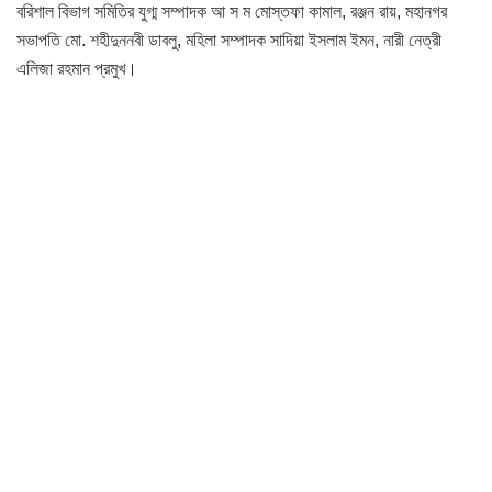
বরিশাল বিভাগ সমিতির যুগ্ম সম্পাদক আ স ম মোস্তফা কামাল, রঞ্জন রায়, মহানগর
সভাপতি মো. শহীদুননবী ডাবলু, মহিলা সম্পাদক সাদিয়া ইসলাম ইমন, নারী নেত্রী
এলিজা রহমান প্রমুখ।