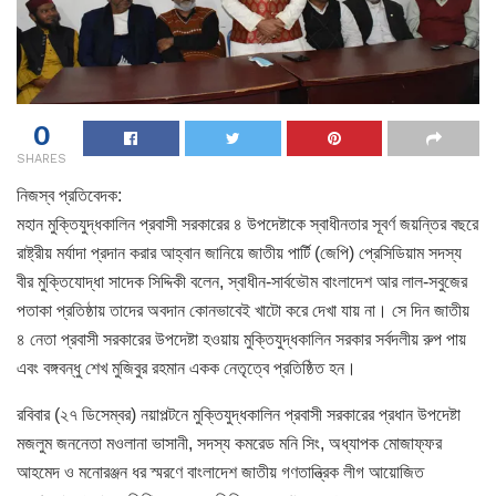
0
SHARES
নিজস্ব প্রতিবেদক:
মহান মুক্তিযুদ্ধকালিন প্রবাসী সরকারের ৪ উপদেষ্টাকে স্বাধীনতার সূবর্ণ জয়ন্তির বছরে
রাষ্ট্রীয় মর্যাদা প্রদান করার আহ্বান জানিয়ে জাতীয় পার্টি (জেপি) প্রেসিডিয়াম সদস্য
বীর মুক্তিযোদ্ধা সাদেক সিদ্দিকী বলেন, স্বাধীন-সার্বভৌম বাংলাদেশ আর লাল-সবুজের
পতাকা প্রতিষ্ঠায় তাদের অবদান কোনভাবেই খাটো করে দেখা যায় না। সে দিন জাতীয়
৪ নেতা প্রবাসী সরকারের উপদেষ্টা হওয়ায় মুক্তিযুদ্ধকালিন সরকার সর্বদলীয় রুপ পায়
এবং বঙ্গবন্ধু শেখ মুজিবুর রহমান একক নেতৃত্বে প্রতিষ্ঠিত হন।
রবিবার (২৭ ডিসেম্বর) নয়াপল্টনে মুক্তিযুদ্ধকালিন প্রবাসী সরকারের প্রধান উপদেষ্টা
মজলুম জননেতা মওলানা ভাসানী, সদস্য কমরেড মনি সিং, অধ্যাপক মোজাফ্ফর
আহমেদ ও মনোরঞ্জন ধর স্মরণে বাংলাদেশ জাতীয় গণতান্ত্রিক লীগ আয়োজিত