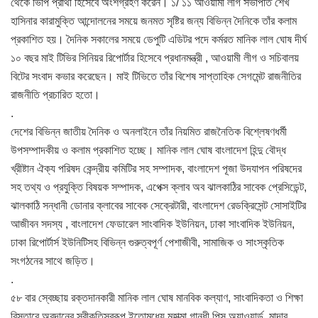
থেকে ভিপি প্রার্থী হিসেবে অংশগ্রহণ করেন। ১/ ১১ আওয়ামী লীগ সভাপতি শেখ
হাসিনার কারামুক্তি আন্দোলনের সময়ে জনমত সৃষ্টির জন্য বিভিন্ন দৈনিকে তাঁর কলাম
প্রকাশিত হয়। দৈনিক সকালের সময়ে ডেপুটি এডিটর পদে কর্মরত মানিক লাল ঘোষ দীর্ঘ
১০ বছর মাই টিভির সিনিয়র রিপোর্টার হিসেবে প্রধানমন্ত্রী , আওয়ামী লীগ ও সচিবালয়
বিটের সংবাদ কভার করেছেন। মাই টিভিতে তাঁর বিশেষ সাপ্তাহিক সেগমেন্ট রাজনীতির
রাজনীতি প্রচারিত হতো।
.
দেশের বিভিন্ন জাতীয় দৈনিক ও অনলাইনে তাঁর নিয়মিত রাজনৈতিক বিশ্লেষণধর্মী
উপসম্পাদকীয় ও কলাম প্রকাশিত হচ্ছে। মানিক লাল ঘোষ বাংলাদেশ হিন্দু বৌদ্ধ
খ্রীষ্টান ঐক্য পরিষদ কেন্দ্রীয় কমিটির সহ সম্পাদক, বাংলাদেশ পূজা উদযাপন পরিষদের
সহ তথ্য ও প্রযুক্তি বিষয়ক সম্পাদক, এপেক্স ক্লাব অব ঝালকাঠির সাবেক প্রেসিডেন্ট,
ঝালকাঠি সন্ধানী ডোনার ক্লাবের সাবেক সেক্রেটারী, বাংলাদেশ রেডক্রিসেন্ট সোসাইটির
আজীবন সদস্য , বাংলাদেশ ফেডারেল সাংবাদিক ইউনিয়ন, ঢাকা সাংবাদিক ইউনিয়ন,
ঢাকা রিপোর্টার্স ইউনিটিসহ বিভিন্ন গুরুত্বপূর্ণ পেশাজীবী, সামাজিক ও সাংস্কৃতিক
সংগঠনের সাথে জড়িত।
.
৫৮ বার স্বেচ্ছায় রক্তদানকারী মানিক লাল ঘোষ মানবিক কল্যাণ, সাংবাদিকতা ও শিক্ষা
বিস্তারে অবদানের স্বীকৃতিস্বরূপ ইতোমধ্যে মহাত্মা গান্ধী পিস অ্যাওয়ার্ড, মাদার