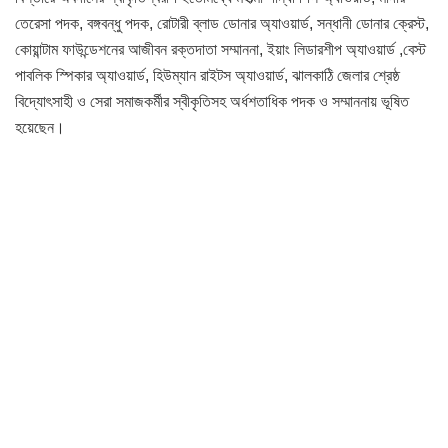
তেরেসা পদক, বঙ্গবন্ধু পদক, রোটারী ব্লাড ডোনার অ্যাওয়ার্ড, সন্ধানী ডোনার ক্রেস্ট,
কোয়ান্টাম ফাউন্ডেশনের আজীবন রক্তদাতা সম্মাননা, ইয়াং লিডারশীপ অ্যাওয়ার্ড ,বেস্ট
পাবলিক স্পিকার অ্যাওয়ার্ড, হিউম্যান রাইটস অ্যাওয়ার্ড, ঝালকাঠি জেলার শ্রেষ্ঠ
বিদ্যোৎসাহী ও সেরা সমাজকর্মীর স্বীকৃতিসহ অর্ধশতাধিক পদক ও সম্মাননায় ভূষিত
হয়েছেন।