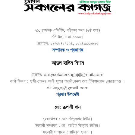
২১, রাজউক এভিনিউ, পরিবহণ ভবন (৬ষ্ঠ তলা)
মতিঝিল, ঢাকা-১০০০।
মোবাইল: ০১৭৩৯৪১৭৫২৪, ০১৯৪৩৩৩৬৮১৩
সম্পাদক ও প্রকাশক
আব্দুল হালিম নিশান
ইমেইল: dailysokalerkagoj@gmail.com
বার্তা বিভাগ : হাজী নেকবর আলী সুপার মার্কেট,পঞ্চম তলা,চিটাগাংরোড ,নারায়ণগঞ্জ ।
ds.kagoj@gmail.com
প্রধান উপদেষ্টা
মো: রূপালী খান
ব্যবস্থাপক : মো: মহিবুল্লাহ লিটন।
সহকারী সম্পাদক : মো: আরিফ বিল্লাহ ডালিম।
সহকারী সম্পাদক : রাজিবুল হাসান ।