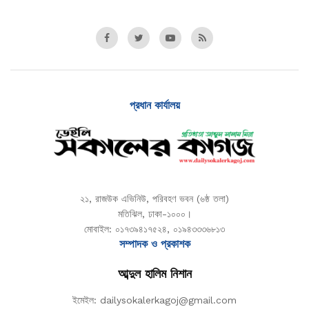
প্রধান কার্যালয়
২১, রাজউক এভিনিউ, পরিবহণ ভবন (৬ষ্ঠ তলা)
মতিঝিল, ঢাকা-১০০০।
মোবাইল: ০১৭৩৯৪১৭৫২৪, ০১৯৪৩৩৩৬৮১৩
সম্পাদক ও প্রকাশক
আব্দুল হালিম নিশান
ইমেইল: dailysokalerkagoj@gmail.com