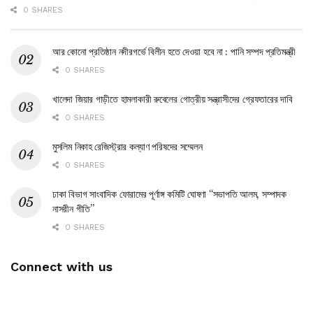
0 SHARES
আর কোনো প্রতিষ্ঠান নদীরগর্ভে বিলীন হতে দেওয়া হবে না : পানি সম্পদ প্রতিমন্ত্রী
0 SHARES
খালেদা জিয়ার গাড়ীতে হামলাকারী রুবেলের গোত্রীয় সন্ত্রাসীদের গ্রেফতারের দাবি
0 SHARES
মুসলিম নিকাহ রেজিস্ট্রার কল্যাণ পরিষদের সম্মেলন
0 SHARES
ঢাকা বিভাগ সাংবাদিক ফোরামের পূর্ণাঙ্গ কমিটি ঘোষণা “সভাপতি আলম, সম্পাদক
নাসরীন গীতি”
0 SHARES
Connect with us