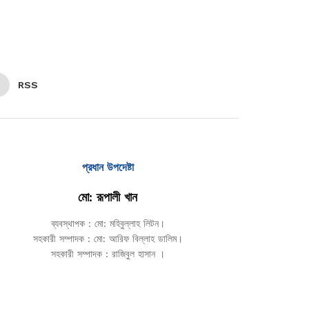
RSS
প্রধান উপদেষ্টা
মো: রূপালী খান
ব্যবস্থাপক : মো: মহিবুল্লাহ লিটন।
সহকারী সম্পাদক : মো: আরিফ বিল্লাহ ডালিম।
সহকারী সম্পাদক : রাজিবুল হাসান ।