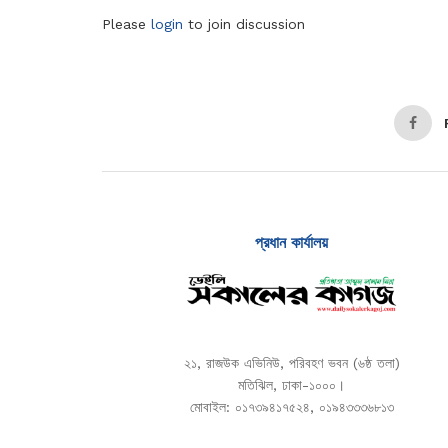
Please
login
to join discussion
প্রধান কার্যালয়
২১, রাজউক এভিনিউ, পরিবহণ ভবন (৬ষ্ঠ তলা)
মতিঝিল, ঢাকা-১০০০।
মোবাইল: ০১৭৩৯৪১৭৫২৪, ০১৯৪৩৩৩৬৮১৩