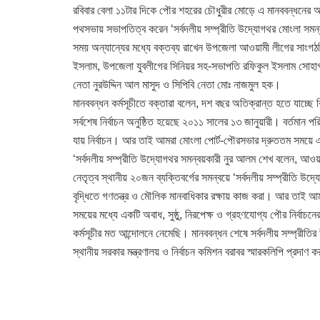
রবিবার বেলা ১১টার দিকে পৌর শহরের চৌধুরীর মোড়ে এ মানববন্ধনের 
পথসভায় সভাপতিত্ব করেন ‘সর্বদলীয় সম্প্রীতি উদ্যোগথর মোংলা সম
সময় অন্যান্যের মধ্যে বক্তব্য রাখেন উপজেলা আওয়ামী লীগের সাংগ
ইসলাম, উপজেলা যুবলীগের সিনিয়র সহ-সভাপতি রফিকুল ইসলাম সোহাগ, প
নেতা নুরউদ্দিন আল মাসুদ ও সিপিবি নেতা মোঃ নাজমুল হক।
মানববন্ধন কর্মসূচীতে বক্তারা বলেন, দশ বছর অতিক্রান্ত হতে যাচ্ছে 
সর্বশেষ নির্বাচন অনুষ্ঠিত হয়েছে ২০১১ সালের ১৩ জানুয়ারী। বর্তমা
যায় নির্বাচন। আর তাই আমরা মোংলা পোর্ট-পৌরসভার দ্রুততম সময়ে একটি
‘সর্বদলীয় সম্প্রীতি উদ্যোগথর সমন্বয়কারী নুর আলম শেখ বলেন, আওয়াম
নেতৃত্ব স্থানীয় ২০জন ব্যক্তিবর্গের সমন্বয়ে ‘সর্বদলীয় সম্প্রীতি উদ্
বৃদ্ধিতে গণতন্ত্র ও মৌলিক মানবাধিকার রক্ষায় কাজ করা। আর তাই আম
সময়ের মধ্যে একটি অবাধ, সুষ্ঠু, নিরপেক্ষ ও গ্রহণযোগ্য পৌর নির্বাচন
কর্মসূচীর মত আন্দোলনে নেমেছি। মানববন্ধন শেষে সর্বদলীয় সম্প্রীতি
স্থানীয় সরকার মন্ত্রণালয় ও নির্বাচন কমিশন বরাবর স্মারকলিপি প্রদাণ 