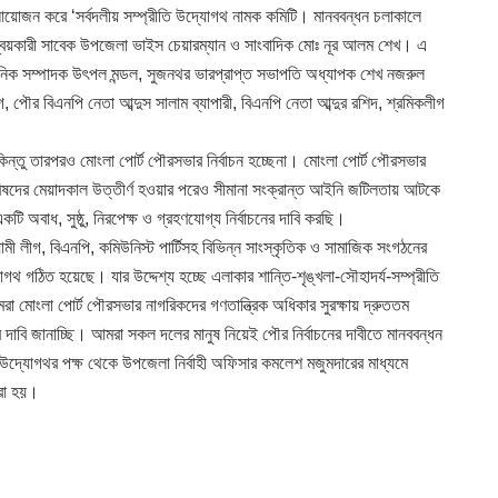
আয়োজন করে ‘সর্বদলীয় সম্প্রীতি উদ্যোগথ নামক কমিটি। মানববন্ধন চলাকালে
ন্বয়কারী সাবেক উপজেলা ভাইস চেয়ারম্যান ও সাংবাদিক মোঃ নূর আলম শেখ। এ
ঠনিক সম্পাদক উৎপল মন্ডল, সুজনথর ভারপ্রাপ্ত সভাপতি অধ্যাপক শেখ নজরুল
ৌর বিএনপি নেতা আব্দুস সালাম ব্যাপারী, বিএনপি নেতা আব্দুর রশিদ, শ্রমিকলীগ
কিন্তু তারপরও মোংলা পোর্ট পৌরসভার নির্বাচন হচ্ছেনা। মোংলা পোর্ট পৌরসভার
ন পরিষদের মেয়াদকাল উত্তীর্ণ হওয়ার পরেও সীমানা সংক্রান্ত আইনি জটিলতায় আটকে
 অবাধ, সুষ্ঠু, নিরপেক্ষ ও গ্রহণযোগ্য নির্বাচনের দাবি করছি।
ী লীগ, বিএনপি, কমিউনিস্ট পার্টিসহ বিভিন্ন সাংস্কৃতিক ও সামাজিক সংগঠনের
যোগথ গঠিত হয়েছে। যার উদ্দেশ্য হচ্ছে এলাকার শান্তি-শৃঙ্খলা-সৌহাদর্য-সম্প্রীতি
রা মোংলা পোর্ট পৌরসভার নাগরিকদের গণতান্ত্রিক অধিকার সুরক্ষায় দ্রুততম
ের দাবি জানাচ্ছি। আমরা সকল দলের মানুষ নিয়েই পৌর নির্বাচনের দাবীতে মানববন্ধন
র উদ্যোগথর পক্ষ থেকে উপজেলা নির্বাহী অফিসার কমলেশ মজুমদারের মাধ্যমে
করা হয়।