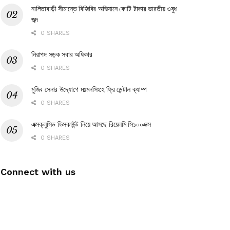
নালিতাবাড়ী সীমান্তে বিজিবির অভিযানে কোটি টাকার ভারতীয় ওষুধ
জব্দ
0 SHARES
নিরাপদ সড়ক সবার অধিকার
0 SHARES
মুজিব সেনার উদ্যোগে ময়মনসিংহে ফ্রি ডেন্টাল ক্যাম্প
0 SHARES
এক্সক্লুসিভ ডিসকাউন্ট নিয়ে আসছে রিয়েলমি সি১০০এক্স
0 SHARES
Connect with us