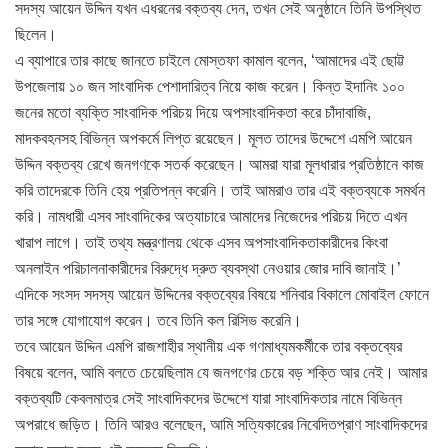
সদস্য আয়েন উদ্দিন যখন এধরনের বক্তব্য দেন, তখন সেই অনুষ্ঠানে তিনি উপস্থিত
ছিলেন।
এ ব্যাপারে তার কাছে জানতে চাইলে মোস্তফা কামাল বলেন, ‘আমাদের এই ছোট্ট
উপজেলায় ১০ জন সাংবাদিক পেশাদারিত্ব নিয়ে কাজ করেন। কিন্ত ইদানিং ১০০
জনের মতো ব্যক্তি সাংবাদিক পরিচয় দিয়ে অপসাংবাদিকতা করে চাঁদাবাজি,
মাদকবহনসহ বিভিন্ন অপকর্মে লিপ্ত রয়েছেন। মূলত তাদের উদ্দেশে এমপি আয়েন
উদ্দিন বক্তব্য রেখে জনগণকে সতর্ক করেছেন। আমরা যারা মূলধারার প্রতিষ্ঠানে কাজ
করি তাদেরকে তিনি হেয় প্রতিপন্ন করেনি। তাই আমরাও তার এই বক্তব্যকে সমর্থন
করি। নামধারী এসব সাংবাদিকের অত্যাচারে আমাদের নিজেদের পরিচয় দিতে এখন
খারাপ লাগে। তাই তথ্য মন্ত্রণালয় থেকে এসব অপসাংবাদিকতাকারীদের কিংবা
অনলাইন পরিচালনাকারীদের বিরুদ্ধে দ্রুত ব্যবস্থা নেওয়ার জোর দাবি জানাই।’
এদিকে সংসদ সদস্য আয়েন উদ্দিনের বক্তব্যের বিষয়ে শনিবার বিকালে মোবাইল ফোনে
তার সঙ্গে যোগাযোগ করেন। তবে তিনি কল রিসিভ করেনি।
তবে আয়েন উদ্দিন এমপি রাজশাহীর স্থানীয় এক গণমাধ্যমকর্মীকে তার বক্তব্যের
বিষয়ে বলেন, আমি বলতে চেয়েছিলাম যে জনগণের চেয়ে বড় শক্তি আর নেই। আমার
বক্তব্যটি কেবলমাত্র সেই সাংবাদিকদের উদ্দেশে যারা সাংবাদিকতার নামে বিভিন্ন
অপরাধে জড়িত। তিনি আরও বলেছেন, আমি সত্যিকারের নিবেদিতপ্রাণ সাংবাদিকদের