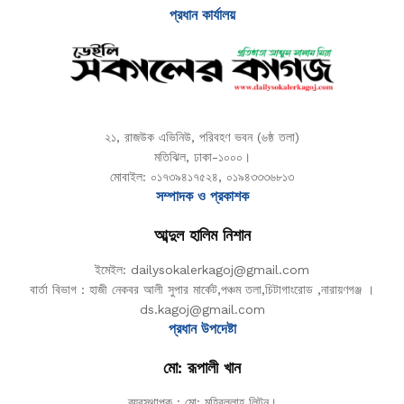
প্রধান কার্যালয়
২১, রাজউক এভিনিউ, পরিবহণ ভবন (৬ষ্ঠ তলা)
মতিঝিল, ঢাকা-১০০০।
মোবাইল: ০১৭৩৯৪১৭৫২৪, ০১৯৪৩৩৩৬৮১৩
সম্পাদক ও প্রকাশক
আব্দুল হালিম নিশান
ইমেইল: dailysokalerkagoj@gmail.com
বার্তা বিভাগ : হাজী নেকবর আলী সুপার মার্কেট,পঞ্চম তলা,চিটাগাংরোড ,নারায়ণগঞ্জ ।
ds.kagoj@gmail.com
প্রধান উপদেষ্টা
মো: রূপালী খান
ব্যবস্থাপক : মো: মহিবুল্লাহ লিটন।