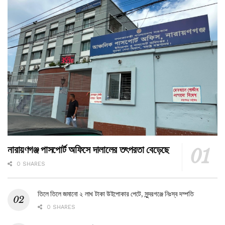
নারায়ণগঞ্জ পাসপোর্ট অফিসে দালালের তৎপরতা বেড়েছে
0 SHARES
তিলে তিলে জমানো ২ লাখ টাকা উইপোকার পেটে, সুন্দরগঞ্জে নিঃস্ব দম্পতি
0 SHARES