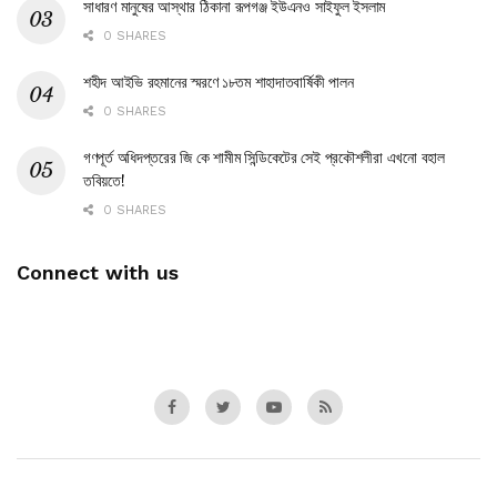
সাধারণ মানুষের আস্থার ঠিকানা রূপগঞ্জ ইউএনও সাইফুল ইসলাম
0 SHARES
শহীদ আইভি রহমানের স্মরণে ১৮তম শাহাদাতবার্ষিকী পালন
0 SHARES
গণপূর্ত অধিদপ্তরের জি কে শামীম সিন্ডিকেটের সেই প্রকৌশলীরা এখনো বহাল
তবিয়তে!
0 SHARES
Connect with us