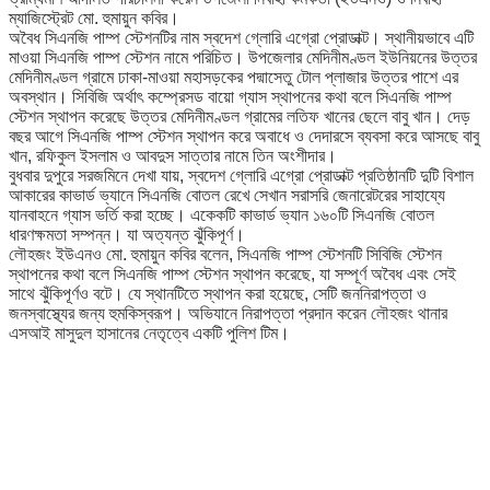
ম্যাজিস্ট্রেট মো. হুমায়ুন কবির।
অবৈধ সিএনজি পাম্প স্টেশনটির নাম স্বদেশ গ্লোরি এগ্রো প্রোডাক্ট। স্থানীয়ভাবে এটি
মাওয়া সিএনজি পাম্প স্টেশন নামে পরিচিত। উপজেলার মেদিনীমণ্ডল ইউনিয়নের উত্তর
মেদিনীমণ্ডল গ্রামে ঢাকা-মাওয়া মহাসড়কের পদ্মাসেতু টোল প্লাজার উত্তর পাশে এর
অবস্থান। সিবিজি অর্থাৎ কম্প্রেসড বায়ো গ্যাস স্থাপনের কথা বলে সিএনজি পাম্প
স্টেশন স্থাপন করেছে উত্তর মেদিনীমণ্ডল গ্রামের লতিফ খানের ছেলে বাবু খান। দেড়
বছর আগে সিএনজি পাম্প স্টেশন স্থাপন করে অবাধে ও দেদারসে ব্যবসা করে আসছে বাবু
খান, রফিকুল ইসলাম ও আবদুস সাত্তার নামে তিন অংশীদার।
বুধবার দুপুরে সরজমিনে দেখা যায়, স্বদেশ গ্লোরি এগ্রো প্রোডাক্ট প্রতিষ্ঠানটি দুটি বিশাল
আকারের কাভার্ড ভ্যানে সিএনজি বোতল রেখে সেখান সরাসরি জেনারেটরের সাহায্যে
যানবাহনে গ্যাস ভর্তি করা হচ্ছে। একেকটি কাভার্ড ভ্যান ১৬০টি সিএনজি বোতল
ধারণক্ষমতা সম্পন্ন। যা অত্যন্ত ঝুঁকিপূর্ণ।
লৌহজং ইউএনও মো. হুমায়ুন কবির বলেন, সিএনজি পাম্প স্টেশনটি সিবিজি স্টেশন
স্থাপনের কথা বলে সিএনজি পাম্প স্টেশন স্থাপন করেছে, যা সম্পূর্ণ অবৈধ এবং সেই
সাথে ঝুঁকিপূর্ণও বটে। যে স্থানটিতে স্থাপন করা হয়েছে, সেটি জননিরাপত্তা ও
জনস্বাস্থ্যের জন্য হুমকিস্বরূপ। অভিযানে নিরাপত্তা প্রদান করেন লৌহজং থানার
এসআই মাসুদুল হাসানের নেতৃত্বে একটি পুলিশ টিম।