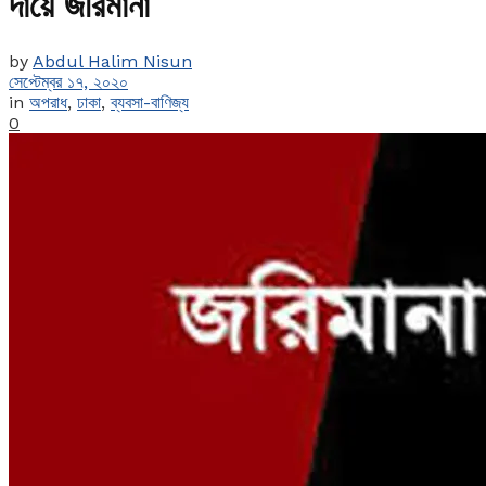
দায়ে জরিমানা
by
Abdul Halim Nisun
সেপ্টেম্বর ১৭, ২০২০
in
অপরাধ
,
ঢাকা
,
ব্যবসা-বাণিজ্য
0