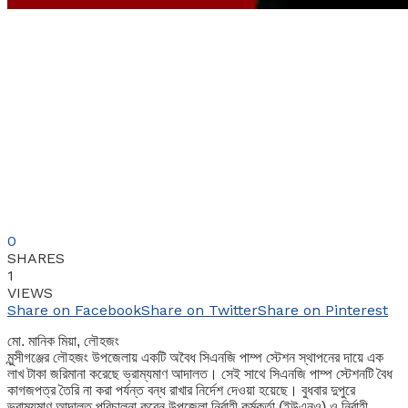
0
SHARES
1
VIEWS
Share on Facebook
Share on Twitter
Share on Pinterest
মো. মানিক মিয়া, লৌহজং
মুন্সীগঞ্জের লৌহজং উপজেলায় একটি অবৈধ সিএনজি পাম্প স্টেশন স্থাপনের দায়ে এক
লাখ টাকা জরিমানা করেছে ভ্রাম্যমাণ আদালত। সেই সাথে সিএনজি পাম্প স্টেশনটি বৈধ
কাগজপত্র তৈরি না করা পর্যন্ত বন্ধ রাখার নির্দেশ দেওয়া হয়েছে। বুধবার দুপুরে
ভ্রাম্যমাণ আদালত পরিচালনা করেন উপজেলা নির্বাহী কর্মকর্তা (ইউএনও) ও নির্বাহী