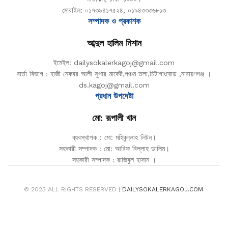
মোবাইল: ০১৭৩৯৪১৭৫২৪, ০১৯৪৩৩৩৬৮১৩
সম্পাদক ও প্রকাশক
আব্দুল হালিম নিশান
ইমেইল: dailysokalerkagoj@gmail.com
বার্তা বিভাগ : হাজী নেকবর আলী সুপার মার্কেট,পঞ্চম তলা,চিটাগাংরোড ,নারায়ণগঞ্জ ।
ds.kagoj@gmail.com
প্রধান উপদেষ্টা
মো: রূপালী খান
ব্যবস্থাপক : মো: মহিবুল্লাহ লিটন।
সহকারী সম্পাদক : মো: আরিফ বিল্লাহ ডালিম।
সহকারী সম্পাদক : রাজিবুল হাসান ।
© 2023 ALL RIGHTS RESERVED |
DAILYSOKALERKAGOJ.COM
.