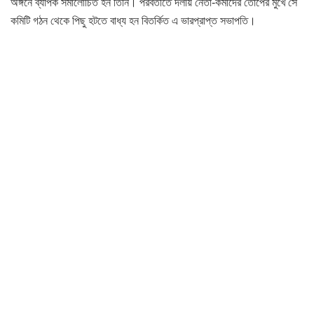
অঙ্গনে ব্যাপক সমালোচিত হন তিনি। পরবর্তীতে দলীয় নেতা-কর্মীদের তোপের মুখে সে
কমিটি গঠন থেকে পিছু হটতে বাধ্য হন বিতর্কিত এ ভারপ্রাপ্ত সভাপতি।