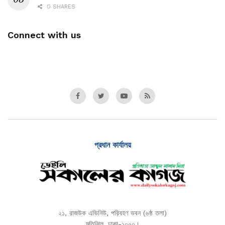
0 SHARES
Connect with us
প্রধান কার্যালয়
২১, রাজউক এভিনিউ, পরিবহণ ভবন (৬ষ্ঠ তলা)
মতিঝিল, ঢাকা-১০০০।