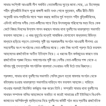
সাভার সংশ্লিষ্ট আওয়ামী লীগ সমর্থিত নেতাকর্মীদের সুত্রে জানা গেছে, ১৪ ডিসেম্বর
শহীদ বুদ্ধিজীবি দিবসে পুরো বাঙ্গালী জাতি যখন শোকে মুহ্যমান, ধর্মীয় রীতি-নীতি
অনুযায়ী ভাব-গম্ভীর্যের সাথে স্মরন করছে জাতির সুর্য সন্তান শহীদ বুদ্ধিজীবিদের,
এদিনই কতিপয় দলীয় নেতা-কর্মীদের সাথে নিয়ে উৎসবমুখর পরিবেশের মধ্য দিয়ে কেক
কেটে বিজয় দিবসের উল্লাস পালন করছেন সাভার থানা যুবলীগের ভারপ্রাপ্ত সভাপতি
ফয়সাল আহমেদ। এ খবর মূহূর্তের মধ্যেই সামাজিক যোগাযোগ মাধ্যমসহ বিভিন্ন
মাধ্যমে ছড়িয়ে পড়লে তোলপাড় সৃষ্টি হয় সরকারদলীয় সংগঠন আওয়ামী লীগসহ এর
সহযোগীয় অংগ সংগঠনের নেতা-কর্মীদের মাঝে। খোদ নিজ দলেই প্রশ্ন উঠে ফয়সাল
আহমেদের রাজনৈতিক অতীত ইতিহাস নিয়ে। এ ধরনের হীন কর্মকান্ডের কারনে তার
রাজনৈতিক প্রজ্ঞা নিয়েও সমালোচনার সৃষ্টি হয়।দলীয় নেতা-কর্মীদের পক্ষ থেকে এ
ঘটনার সুষ্ঠু তদন্তপূর্বক সাংগঠনিক ব্যবস্থা নেওয়ারও দাবী উঠে তার বিরুদ্ধে।
প্রসঙ্গত, সাভার থানা যুবলীগের সভাপতি সেলিম মন্ডল হত্যা মামলায় সংগঠন থেকে
বহিস্কার হওয়ায় ভারপ্রাপ্ত সভাপতির দায়িত্ব পান ফয়সাল আহমেদ। দায়িত্ব
পাওয়ার পরপরই বিতর্কিত কর্মকান্ড শুরু করেন তিনি। সম্প্রতি সাভার থানা যুবলীগের
সাধারন সম্পাদক নাসির আহমেদকে অবহিত না করেই সাভারের ৪টি ইউনিয়নে বিএনপি-
জামাতের আশির্বাদপুষ্ঠ ব্যক্তিদের নিয়ে যুবলীগের কমিটি গঠন করে স্থানীয় রাজনৈতিক