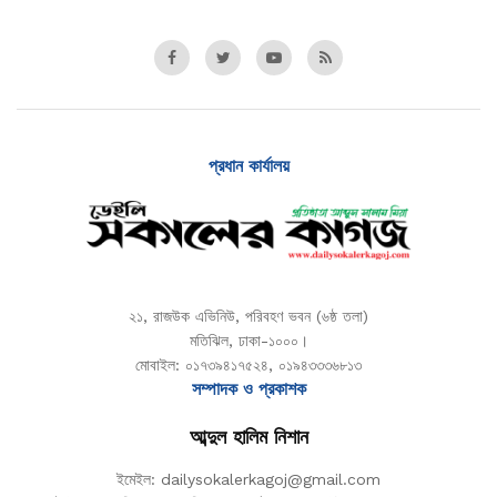
প্রধান কার্যালয়
২১, রাজউক এভিনিউ, পরিবহণ ভবন (৬ষ্ঠ তলা)
মতিঝিল, ঢাকা-১০০০।
মোবাইল: ০১৭৩৯৪১৭৫২৪, ০১৯৪৩৩৩৬৮১৩
সম্পাদক ও প্রকাশক
আব্দুল হালিম নিশান
ইমেইল: dailysokalerkagoj@gmail.com