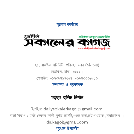
প্রধান কার্যালয়
২১, রাজউক এভিনিউ, পরিবহণ ভবন (৬ষ্ঠ তলা)
মতিঝিল, ঢাকা-১০০০।
মোবাইল: ০১৭৩৯৪১৭৫২৪, ০১৯৪৩৩৩৬৮১৩
সম্পাদক ও প্রকাশক
আব্দুল হালিম নিশান
ইমেইল: dailysokalerkagoj@gmail.com
বার্তা বিভাগ : হাজী নেকবর আলী সুপার মার্কেট,পঞ্চম তলা,চিটাগাংরোড ,নারায়ণগঞ্জ ।
ds.kagoj@gmail.com
প্রধান উপদেষ্টা