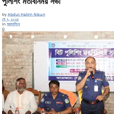
পুলিশিং মতবিনিময় সভা
by
Abdul Halim Nisun
মে ৭, ২০২৫
in
ময়মনসিংহ
0