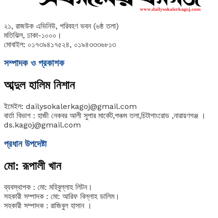
২১, রাজউক এভিনিউ, পরিবহণ ভবন (৬ষ্ঠ তলা)
মতিঝিল, ঢাকা-১০০০।
মোবাইল: ০১৭৩৯৪১৭৫২৪, ০১৯৪৩৩৩৬৮১৩
সম্পাদক ও প্রকাশক
আব্দুল হালিম নিশান
ইমেইল: dailysokalerkagoj@gmail.com
বার্তা বিভাগ : হাজী নেকবর আলী সুপার মার্কেট,পঞ্চম তলা,চিটাগাংরোড ,নারায়ণগঞ্জ ।
ds.kagoj@gmail.com
প্রধান উপদেষ্টা
মো: রূপালী খান
ব্যবস্থাপক : মো: মহিবুল্লাহ লিটন।
সহকারী সম্পাদক : মো: আরিফ বিল্লাহ ডালিম।
সহকারী সম্পাদক : রাজিবুল হাসান ।