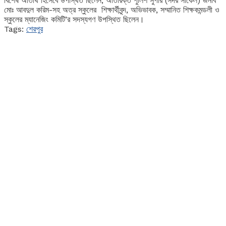
বিশেষ অতিথি হিসেবে উপস্থিত ছিলেন, অতিরিক্ত পুলিশ সুপার (সদর সার্কেল) জনাব
মোঃ আবদুল করিম-সহ অত্র স্কুলের শিক্ষার্থীবৃন্দ, অভিভাবক, সম্মানিত শিক্ষকমন্ডলী ও
স্কুলের ম্যানেজিং কমিটি’র সদস্যগণ উপস্থিত ছিলেন।
Tags:
শেরপুর