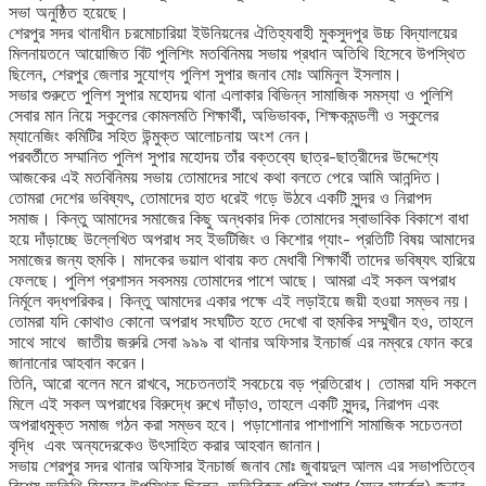
সভা অনুষ্ঠিত হয়েছে।
শেরপুর সদর থানাধীন চরমোচারিয়া ইউনিয়নের ঐতিহ্যবাহী মুকসুদপুর উচ্চ বিদ্যালয়ের
মিলনায়তনে আয়োজিত বিট পুলিশিং মতবিনিময় সভায় প্রধান অতিথি হিসেবে উপস্থিত
ছিলেন, শেরপুর জেলার সুযোগ্য পুলিশ সুপার জনাব মোঃ আমিনুল ইসলাম।
সভার শুরুতে পুলিশ সুপার মহোদয় থানা এলাকার বিভিন্ন সামাজিক সমস্যা ও পুলিশি
সেবার মান নিয়ে স্কুলের কোমলমতি শিক্ষার্থী, অভিভাবক, শিক্ষকমন্ডলী ও স্কুলের
ম্যানেজিং কমিটির সহিত উন্মুক্ত আলোচনায় অংশ নেন।
পরবর্তীতে সম্মানিত পুলিশ সুপার মহোদয় তাঁর বক্তব্যে ছাত্র-ছাত্রীদের উদ্দেশ্যে
আজকের এই মতবিনিময় সভায় তোমাদের সাথে কথা বলতে পেরে আমি আনন্দিত।
তোমরা দেশের ভবিষ্যৎ, তোমাদের হাত ধরেই গড়ে উঠবে একটি সুন্দর ও নিরাপদ
সমাজ। কিন্তু আমাদের সমাজের কিছু অন্ধকার দিক তোমাদের স্বাভাবিক বিকাশে বাধা
হয়ে দাঁড়াচ্ছে উল্লেখিত অপরাধ সহ ইভটিজিং ও কিশোর গ্যাং- প্রতিটি বিষয় আমাদের
সমাজের জন্য হুমকি। মাদকের ভয়াল থাবায় কত মেধাবী শিক্ষার্থী তাদের ভবিষ্যৎ হারিয়ে
ফেলছে। পুলিশ প্রশাসন সবসময় তোমাদের পাশে আছে। আমরা এই সকল অপরাধ
নির্মূলে বদ্ধপরিকর। কিন্তু আমাদের একার পক্ষে এই লড়াইয়ে জয়ী হওয়া সম্ভব নয়।
তোমরা যদি কোথাও কোনো অপরাধ সংঘটিত হতে দেখো বা হুমকির সম্মুখীন হও, তাহলে
সাথে সাথে জাতীয় জরুরি সেবা ৯৯৯ বা থানার অফিসার ইনচার্জ এর নম্বরে ফোন করে
জানানোর আহবান করেন।
তিনি, আরো বলেন মনে রাখবে, সচেতনতাই সবচেয়ে বড় প্রতিরোধ। তোমরা যদি সকলে
মিলে এই সকল অপরাধের বিরুদ্ধে রুখে দাঁড়াও, তাহলে একটি সুন্দর, নিরাপদ এবং
অপরাধমুক্ত সমাজ গঠন করা সম্ভব হবে। পড়াশোনার পাশাপাশি সামাজিক সচেতনতা
বৃদ্ধি এবং অন্যদেরকেও উৎসাহিত করার আহবান জানান।
সভায় শেরপুর সদর থানার অফিসার ইনচার্জ জনাব মোঃ জুবায়দুল আলম এর সভাপতিত্বে