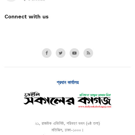
Connect with us
প্রধান কার্যালয়
২১, রাজউক এভিনিউ, পরিবহণ ভবন (৬ষ্ঠ তলা)
মতিঝিল, ঢাকা-১০০০।