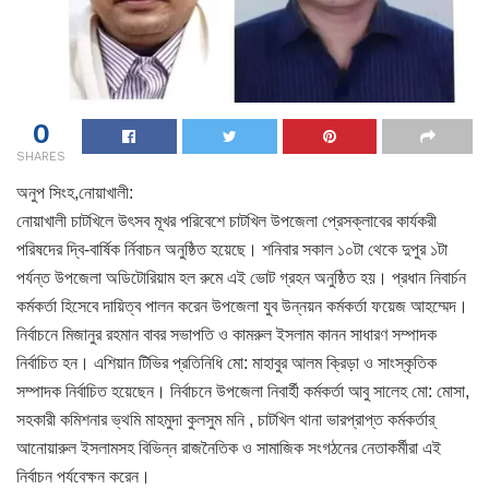
0
SHARES
অনুপ সিংহ,নোয়াখালী:
নোয়াখালী চাটখিলে উৎসব মূখর পরিবেশে চাটখিল উপজেলা প্রেসক্লাবের কার্যকরী
পরিষদের দ্বি-বার্ষিক র্নিবাচন অনুষ্ঠিত হয়েছে। শনিবার সকাল ১০টা থেকে দুপুর ১টা
পর্যন্ত উপজেলা অডিটোরিয়াম হল রুমে এই ভোট গ্রহন অনুষ্ঠিত হয়। প্রধান নিবার্চন
কর্মকর্তা হিসেবে দায়িত্ব পালন করেন উপজেলা যুব উন্নয়ন কর্মকর্তা ফয়েজ আহম্মেদ।
নির্বাচনে মিজানুর রহমান বাবর সভাপতি ও কামরুল ইসলাম কানন সাধারণ সম্পাদক
নির্বাচিত হন। এশিয়ান টিভির প্রতিনিধি মো: মাহাবুর আলম ক্রিড়া ও সাংস্কৃতিক
সম্পাদক নির্বাচিত হয়েছেন। নির্বাচনে উপজেলা নিবার্হী কর্মকর্তা আবু সালেহ মো: মোসা,
সহকারী কমিশনার ভ্থমি মাহমুদা কুলসুম মনি , চাটখিল থানা ভারপ্রাপ্ত কর্মকর্তার্
আনোয়ারুল ইসলামসহ বিভিন্ন রাজনৈতিক ও সামাজিক সংগঠনের নেতাকর্মীরা এই
নির্বাচন পর্যবেক্ষন করেন।