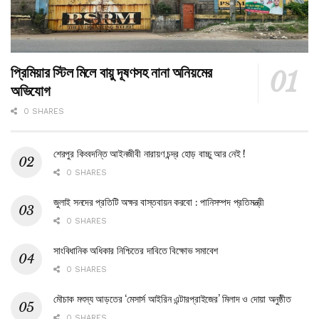
প্রিমিয়ার স্টিল মিলে বায়ু দূষণসহ নানা অনিয়মের
অভিযোগ
0 SHARES
শেরপুর কিংবদন্তি আইনজীবী নারায়ণ চন্দ্র হোড় বাচ্চু আর নেই !
0 SHARES
জুলাই সনদের প্রতিটি অক্ষর বাস্তবায়ন করবো : পানিসম্পদ প্রতিমন্ত্রী
0 SHARES
সাংবিধানিক অধিকার নিশ্চিতের দাবিতে বিক্ষোভ সমাবেশ
0 SHARES
মৌচাক মৎস্য আড়তের ‘মেসার্স আইরিন এন্টারপ্রাইজের’ মিলাদ ও দোয়া অনুষ্ঠীত
0 SHARES