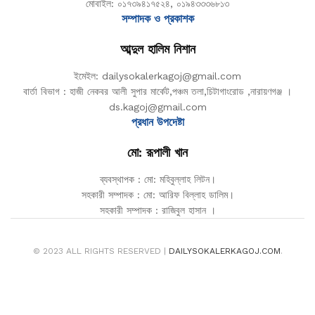
মোবাইল: ০১৭৩৯৪১৭৫২৪, ০১৯৪৩৩৩৬৮১৩
সম্পাদক ও প্রকাশক
আব্দুল হালিম নিশান
ইমেইল: dailysokalerkagoj@gmail.com
বার্তা বিভাগ : হাজী নেকবর আলী সুপার মার্কেট,পঞ্চম তলা,চিটাগাংরোড ,নারায়ণগঞ্জ ।
ds.kagoj@gmail.com
প্রধান উপদেষ্টা
মো: রূপালী খান
ব্যবস্থাপক : মো: মহিবুল্লাহ লিটন।
সহকারী সম্পাদক : মো: আরিফ বিল্লাহ ডালিম।
সহকারী সম্পাদক : রাজিবুল হাসান ।
© 2023 ALL RIGHTS RESERVED |
DAILYSOKALERKAGOJ.COM
.