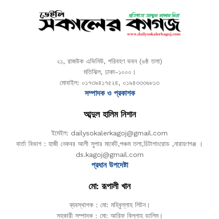
২১, রাজউক এভিনিউ, পরিবহণ ভবন (৬ষ্ঠ তলা)
মতিঝিল, ঢাকা-১০০০।
মোবাইল: ০১৭৩৯৪১৭৫২৪, ০১৯৪৩৩৩৬৮১৩
সম্পাদক ও প্রকাশক
আব্দুল হালিম নিশান
ইমেইল: dailysokalerkagoj@gmail.com
বার্তা বিভাগ : হাজী নেকবর আলী সুপার মার্কেট,পঞ্চম তলা,চিটাগাংরোড ,নারায়ণগঞ্জ ।
ds.kagoj@gmail.com
প্রধান উপদেষ্টা
মো: রূপালী খান
ব্যবস্থাপক : মো: মহিবুল্লাহ লিটন।
সহকারী সম্পাদক : মো: আরিফ বিল্লাহ ডালিম।