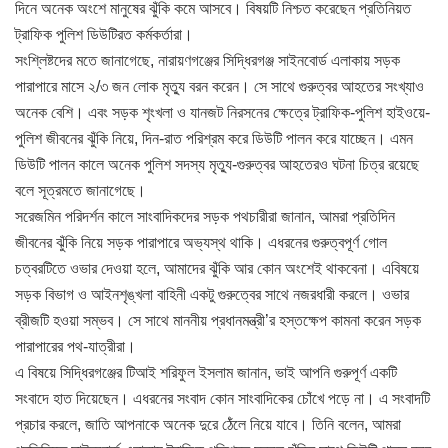
দিনে অনেক অংশে মানুষের ঝুঁকি কমে আসবে। বিষয়টি নিশ্চত করেছেন প্রতিনিয়ত
ট্রাফিক পুলিশ ডিউটিরত কর্মকর্তারা।
সংশ্লিষ্টদের মতে জানাগেছে, নারায়ণগঞ্জের সিদ্ধিরগঞ্জ সাইনবোর্ড এলাকায় সড়ক
পারাপারে মাসে ২/৩ জন লোক মৃত্যু বরন করেন। সে সাথে গুরুত্বর আহতের সংখ্যাও
অনেক বেশি। এবং সড়ক শৃংখলা ও যানজট নিরসনের ক্ষেত্রে ট্রাফিক-পুলিশ হাইওয়ে-
পুলিশ জীবনের ঝুঁকি নিয়ে, দিন-রাত পরিশ্রম করে ডিউটি পালন করে যাচ্ছেন। এমন
ডিউটি পালন কালে অনেক পুলিশ সদস্য মৃত্যু-গুরুত্বর আহতেরও ঘটনা চিত্র রয়েছে
বলে সূত্রমতে জানাগেছে।
সরেজমিন পরিদর্শন কালে সাংবাদিকদের সড়ক পথচারীরা জানান, আমরা প্রতিদিন
জীবনের ঝুঁকি নিয়ে সড়ক পারাপারে অভ্যস্থ থাকি। এধরনের গুরুত্বপূর্ণ গোল
চত্বরটিতে ওভার দেওয়া হলে, আমাদের ঝুঁকি আর কোন অংশেই থাকবেনা। এবিষয়ে
সড়ক বিভাগ ও আইনশৃঙ্খলা বাহিনী একটু গুরুত্বের সাথে নজরধারী করলে। ওভার
ব্রীজটি হওয়া সম্ভব। সে সাথে মাননীয় প্রধানমন্ত্রী’র হস্তক্ষেপ কামনা করেন সড়ক
পারাপারের পথ-যাত্রীরা।
এ বিষয়ে সিদ্ধিরগঞ্জের টিআই শরিফুল ইসলাম জানান, ভাই আপনি গুরুপূর্ণ একটি
সংবাদে হাত দিয়েছেন। এধরনের সংবাদ কোন সাংবাদিকের চোঁখে পড়ে না। এ সংবাদটি
প্রচার করলে, জাতি আপনাকে অনেক দুরে ঠেঁলে নিয়ে যাবে। তিনি বলেন, আমরা