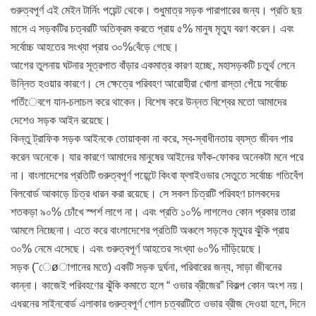
গুরুত্বপূর্ণ এই মেইন টার্নিং পয়েন্ট থেকে। শুধুমাত্র সড়ক পারাপারের জন্য। প্রতি ছয়
মাসে এ সড়কটির চত্বরটি অতিক্রম করতে প্রায় ৫% মানুষ মৃত্যু বরণ করেন। এবং
সর্বোচ্চ আহতের সংখ্যা প্রায় ৩০%বেঁড়ে গেছে।
আগের তুলনায় ঘটনার সূত্রপাত বাঁড়ার একমাত্র কারণ হচ্ছে, মহাসড়কটি চতুর্থ লেনে
উন্নিত হওয়ার কারণে। সে ক্ষেত্রে পরিবহণ আরোহীরা খোলা রাস্তা পেঁয়ে সর্বোচ্চ
গতিঁেবগে যান-চলাচল করে থাকেন। বিশেষ করে উন্নত বিশ্বের মতো আমাদের
দেশেও সড়ক আইন রয়েছে।
কিন্তু ট্রাফিক সড়ক আইনকে তোয়াক্কা না করে, স্ব-স্বাধীনতায় ব্যস্ত জীবন পার
করেন অনেকে। যার কারণে আমাদের মানুষের আইনের ফাঁক-ফোকর অনেকটা মনে পরে
না। বাংলাদেশের প্রতিটি গুরুত্বপূর্ণ পয়েন্টে কিংবা ফ্লাইওভার সেতুতে সর্বোচ্চ গতিবেঁগ
বিলবোর্ড আকাড়ে চিত্র ধারন করা রয়েছে। সে সকল চিত্রটি পরিবহণ চালকদের
শতকড়া ৯০% চোঁখে স্পর্শ লাগে না। এবং প্রতি ১০% লাগলেও কোন প্রকার তারা
আমলে নিচ্ছেনা। এতে করে বাংলাদেশের প্রতিটি অঞ্চলে সড়কে মৃত্যুর ঝুঁকি প্রায়
৩০% নেমে এসেছে। এবং গুরুত্বপূর্ণ আহতের সংখ্যা ৬০% দাঁড়িয়েছে।
সড়ক (¯েøাগানের মতে) একটি সড়ক দুর্ঘনা, পরিবারের জন্য, সাড়া জীবনের
কান্না। কাজেই পরিবহণের ঝুঁকি কমাতে হলে “ ওভার ব্রীজের” বিকল্প কোন অংশ নয়।
এধরনের সাইনবোর্ড এলাকার গুরুত্বপূর্ণ গোল চত্বরটিতে ওভার ব্রীজ দেওয়া হলে, দিনে