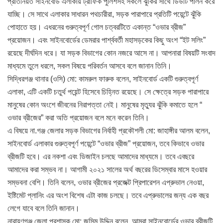
প্রতিনিয়ত সাইনবোর্ড এলাকায় ট্রাফিক পুলিশসহ সকলে ঝুঁকির সাথে ডিউটি পালন করে
যাচ্ছি। সে সাথে এলাকার সাধারন পথচারীরা, সড়ক পারাপারে প্রতিটি পয়েন্টে ঝুঁকি
পোহাতে হয়। এধরনের গুরুত্বপূর্ণ গোল চত্বরটিতে একান্ত “ওভার ব্রীজ”
প্রয়োজন। এবং সাইনবোর্ডের ডেমরার পার্শ্ববর্তী মহাসড়কের কিছু অংশ “ইট সলিং”
রয়েছে দীর্ঘদিন ধরে। যা সড়ক বিভাগের কোন নজরে আসে না। আপনারা বিষয়টি সংবাদ
মাধ্যমে তুলে ধরলে, সকল বিষয়ে পরিবর্তন আসবে বলে জানান তিনি।
সিদ্ধিরগঞ্জ থানার (ওসি) মো: কামরুল ফারুক বলেন, সাইনবোর্ড একটি গুরুত্বপূর্ণ
এলাকা, এটি একটি চতুর্থ পয়েন্ট হিসেবে চিহ্নিত রয়েছে। সে ক্ষেত্রে সড়ক পারাপারে
মানুষের কোন অংশে জীবনের নিরাপত্তা নেই। মানুষের মৃত্যুর ঝুঁকি কমাতে হলে “
ওভার ব্রীজের” করা অতি প্রয়োজন বলে মনে করেন তিনি।
এ বিষয়ে না.গঞ্জ জেলার সড়ক বিভাগের নির্বাহী প্রকৌশলী মো: জাহাঙ্গীর আলম বলেন,
সাইনবোর্ড এলাকার গুরুত্বপূর্ণ পয়েন্টে “ওভার ব্রীজ” প্রয়োজন, তবে কিভাবে ওভার
ব্রীজটি হবে। এর নকশা এবং ডিজাইন চলছে আমাদের মাধ্যমে। তবে এবছরে
আমাদের করা সম্ভব না। আগামী ২০২১ সালের অর্থ বছরের ডিসেম্বার মাসে হওয়ার
সম্ভবনা বেশি। তিনি বলেন, ওভার ব্রীজের প্রজেক্ট প্রিপারেশন এপ্রুভাল নেওয়া,
ইষ্টিমেট প্লানিং এর অংশ বিশেষ এটা কাজ চলছে। তবে এপ্রুভালের জন্য এক বছর
লেগে যাবে বলে তিনি জানান।
নারায়ণগঞ্জ জেলা প্রশাসক মো: জসিম উদ্দিন বলেন, আমরা সাইনবোর্ডের ওভার ব্রীজটি