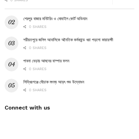
0 SHARES
শেরপুর বাজার মনিটরিং ও মোবাইল কোর্ট অভিযান
0 SHARES
শরীয়তপুরে জলিল আবাসিকে অনৈতিক কর্মকান্ডে ধরা পড়লো কারারক্ষী
0 SHARES
পাবনা বেড়ায় আমনের বাম্পার ফলন
0 SHARES
সিদ্ধিরগঞ্জে মৌচাক মৎস্য আড়ৎ শুভ উদ্বোধন
0 SHARES
Connect with us