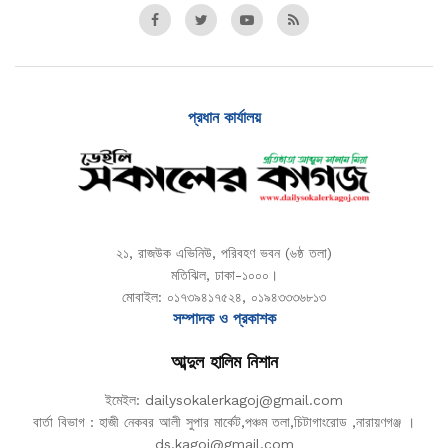
প্রধান কার্যালয়
২১, রাজউক এভিনিউ, পরিবহণ ভবন (৬ষ্ঠ তলা)
মতিঝিল, ঢাকা-১০০০।
মোবাইল: ০১৭৩৯৪১৭৫২৪, ০১৯৪৩৩৩৬৮১৩
সম্পাদক ও প্রকাশক
আব্দুল হালিম নিশান
ইমেইল: dailysokalerkagoj@gmail.com
বার্তা বিভাগ : হাজী নেকবর আলী সুপার মার্কেট,পঞ্চম তলা,চিটাগাংরোড ,নারায়ণগঞ্জ ।
ds.kagoj@gmail.com