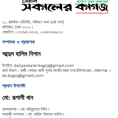
২১, রাজউক এভিনিউ, পরিবহণ ভবন (৬ষ্ঠ তলা)
মতিঝিল, ঢাকা-১০০০।
মোবাইল: ০১৭৩৯৪১৭৫২৪, ০১৯৪৩৩৩৬৮১৩
সম্পাদক ও প্রকাশক
আব্দুল হালিম নিশান
ইমেইল: dailysokalerkagoj@gmail.com
বার্তা বিভাগ : হাজী নেকবর আলী সুপার মার্কেট,পঞ্চম তলা,চিটাগাংরোড ,নারায়ণগঞ্জ ।
ds.kagoj@gmail.com
প্রধান উপদেষ্টা
মো: রূপালী খান
ব্যবস্থাপক : মো: মহিবুল্লাহ লিটন।
সহকারী সম্পাদক : মো: আরিফ বিল্লাহ ডালিম।