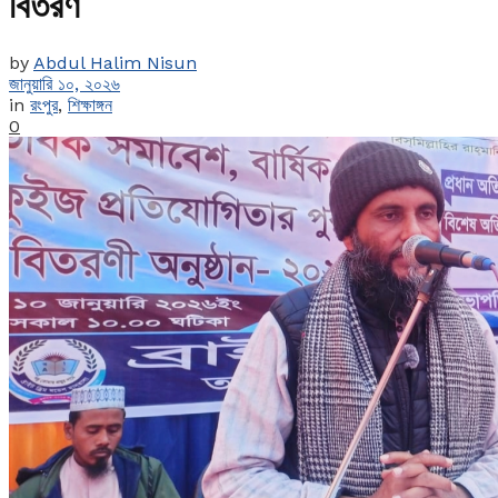
বিতরণ
by
Abdul Halim Nisun
জানুয়ারি ১০, ২০২৬
in
রংপুর
,
শিক্ষাঙ্গন
0