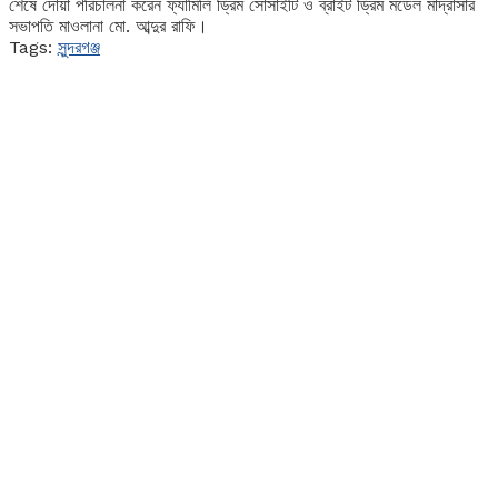
শেষে দোয়া পরিচালনা করেন ফ্যামিলি ড্রিম সোসাইটি ও ব্রাইট ড্রিম মডেল মাদ্রাসার
সভাপতি মাওলানা মো. আব্দুর রাফি।
Tags:
সুন্দরগঞ্জ