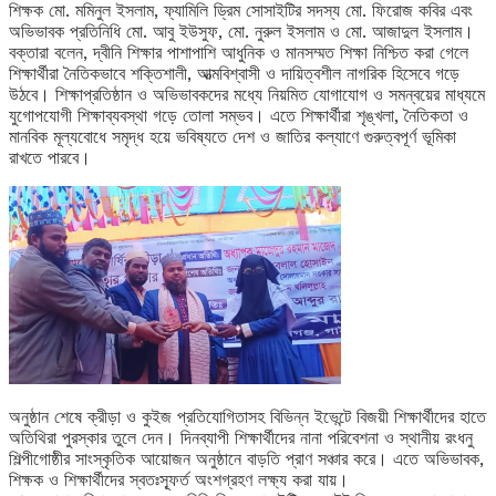
শিক্ষক মো. মমিনুল ইসলাম, ফ্যামিলি ড্রিম সোসাইটির সদস্য মো. ফিরোজ কবির এবং
অভিভাবক প্রতিনিধি মো. আবু ইউসুফ, মো. নুরুল ইসলাম ও মো. আজাদুল ইসলাম।
বক্তারা বলেন, দ্বীনি শিক্ষার পাশাপাশি আধুনিক ও মানসম্মত শিক্ষা নিশ্চিত করা গেলে
শিক্ষার্থীরা নৈতিকভাবে শক্তিশালী, আত্মবিশ্বাসী ও দায়িত্বশীল নাগরিক হিসেবে গড়ে
উঠবে। শিক্ষাপ্রতিষ্ঠান ও অভিভাবকদের মধ্যে নিয়মিত যোগাযোগ ও সমন্বয়ের মাধ্যমে
যুগোপযোগী শিক্ষাব্যবস্থা গড়ে তোলা সম্ভব। এতে শিক্ষার্থীরা শৃঙ্খলা, নৈতিকতা ও
মানবিক মূল্যবোধে সমৃদ্ধ হয়ে ভবিষ্যতে দেশ ও জাতির কল্যাণে গুরুত্বপূর্ণ ভূমিকা
রাখতে পারবে।
অনুষ্ঠান শেষে ক্রীড়া ও কুইজ প্রতিযোগিতাসহ বিভিন্ন ইভেন্টে বিজয়ী শিক্ষার্থীদের হাতে
অতিথিরা পুরস্কার তুলে দেন। দিনব্যাপী শিক্ষার্থীদের নানা পরিবেশনা ও স্থানীয় রংধনু
শিল্পীগোষ্ঠীর সাংস্কৃতিক আয়োজন অনুষ্ঠানে বাড়তি প্রাণ সঞ্চার করে। এতে অভিভাবক,
শিক্ষক ও শিক্ষার্থীদের স্বতঃস্ফূর্ত অংশগ্রহণ লক্ষ্য করা যায়।