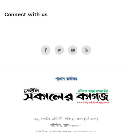
Connect with us
প্রধান কার্যালয়
২১, রাজউক এভিনিউ, পরিবহণ ভবন (৬ষ্ঠ তলা)
মতিঝিল, ঢাকা-১০০০।
মোবাইল: ০১৭৩৯৪১৭৫২৪, ০১৯৪৩৩৩৬৮১৩