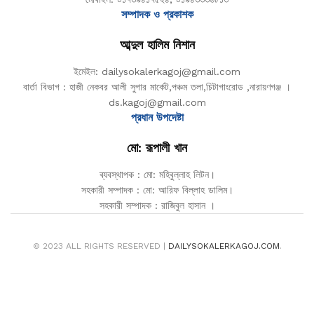
সম্পাদক ও প্রকাশক
আব্দুল হালিম নিশান
ইমেইল: dailysokalerkagoj@gmail.com
বার্তা বিভাগ : হাজী নেকবর আলী সুপার মার্কেট,পঞ্চম তলা,চিটাগাংরোড ,নারায়ণগঞ্জ ।
ds.kagoj@gmail.com
প্রধান উপদেষ্টা
মো: রূপালী খান
ব্যবস্থাপক : মো: মহিবুল্লাহ লিটন।
সহকারী সম্পাদক : মো: আরিফ বিল্লাহ ডালিম।
সহকারী সম্পাদক : রাজিবুল হাসান ।
© 2023 ALL RIGHTS RESERVED |
DAILYSOKALERKAGOJ.COM
.