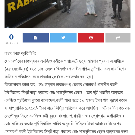
0
SHARES
নারায়ণগঞ্জ প্রতিনিধিঃ
সোনারগাঁয়ের চাঞ্চল্যকর এনজিও কর্মীকে গলাকেটে হত্যা মামলার প্রধান আসামীকে
(২৫ সেপ্টেম্বর) রাতে ঢাকা জেলার খিলগাঁও থানাধীন পশ্চিম নন্দীপাড়া এলাকায় বিশেষ
অভিযান পরিচালনা করে হান্নান(২৫)’কে গ্রেফতার করা হয়।
জিজ্ঞাসাবাদ জানা যায়, মোঃ হান্নান নারায়ণগঞ্জ জেলার সোনারগাঁ থানাধীন বারদী
ইউনিয়নের মিশ্রীপাড়া গ্রামের মোঃ শামসুদ্দিনের ছেলে। তার স্ত্রী শারমিন আক্তার
এনজিও প্রতিষ্ঠান ব্যুরো বাংলাদেশ,বারদী শাখা হতে ৫০ হাজার টাকা ঋণ গ্রহণ করেন
যা সাপ্তাহিক ১,২৫০/- টাকা হারে কিস্তি পরিশোধ করে আসছিল। ঘটনার দিন গত ০৬
সেপ্টেম্বর নিহত এনজিও কর্মী ব্যুরো বাংলাদেশ,বারদী শাখার প্রোগ্রাম অর্গানাইজার
মোঃ সাজিদুর রহমান পূর্ব নির্ধারিত তারিখ অনুযায়ী কিস্তির টাকা আদায়ের উদ্দেশ্যে
সোনারগাঁ বারদী ইউনিয়নের মিশ্রীপাড়া গ্রামের মোঃ শামসুদ্দিনের ছেলে হান্নানের বসত