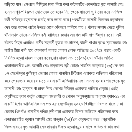
বাড়িতে যান।সেখানে কিস্তির টাকা নিয়ে কথা কাটাকাটির একপর্যায়ে ধৃত আসামী মোঃ
হান্নান পুর্ব-পরিকল্পনা মোতাবেক তোষকের নিচ থেকে ধারালো ছুরি বের করে এনজিও
কর্মী সাজিদুর রহমানকে জবাই করে হত্যা করে।পরবর্তীতে আসামী নিহতের রক্তাক্ত
দেহ তার কক্ষের খাটের উপরে রেখে কৌশলে পালিয়ে যায়। ঘটনার সংবাদ পেয়ে পুলিশ
ঘটনাস্থল থেকে এনজিও কর্মী সাজিদুর রহমান এর গলাকাটা লাশ উদ্ধার করে। এই
ঘটনায় নিহত এনজিও কর্মীর সহকর্মী ব্যুরো বাংলাদেশ, বারদী শাখার ব্রাঞ্চ ম্যানেজার মোঃ
শামীম মিয়া বাদী হয়ে সোনারগাঁ থানায় পেনাল কোড আইনের ৩০২/৩৪ ধারায় একটি
নিয়মিত হত্যা মামলা দায়ের করেন,যার মামলা নং- ১১(০৯)২০।ঘটনায় জড়িত
এজাহারনামীয় ৩নং আসামী মোঃ হান্নানের স্ত্রী মোছাঃ শারমিন আক্তার (২৩)’কে গত
০৭ সেপ্টেম্বর কুমিল্লা জেলার মেঘনা থানাধীন টিটিরচর এলাকায় অভিযান পরিচালনা
করে গ্রেফতার করে র‌্যাব-১১ এর একটি আভিযানিক দল।মামলা হওয়ার পর থেকে ধৃত
আসামী মোঃ হান্নান গা ঢাকা দিয়ে দেশের বিভিন্ন এলাকায় পালিয়ে বেড়ায়।এরই
প্রেক্ষিতে র‌্যাব কর্তৃক গোয়েন্দা নজরদারী ও গোপন অনুসন্ধানের মাধ্যমে র‌্যাব-১১ এর
একটি বিশেষ আভিযানিক দল গত ২৫ সেপ্টেম্বর ২০২০ খ্রিষ্টাব্দে দিবাগত রাতে ঢাকা
জেলার খিলগাঁও থানাধীন পশ্চিম নন্দীপাড়া এলাকায় বিশেষ অভিযান পরিচালনা করে
এজাহারনামীয় প্রধান আসামী মোঃ হান্নান (২৫)’কে গ্রেফতার করে।প্রাথমিক
জিজ্ঞাসাবাদে ধৃত আসামী মোঃ হান্নান উক্ত হত্যাকান্ডের সাথে জড়িত থাকার কথা