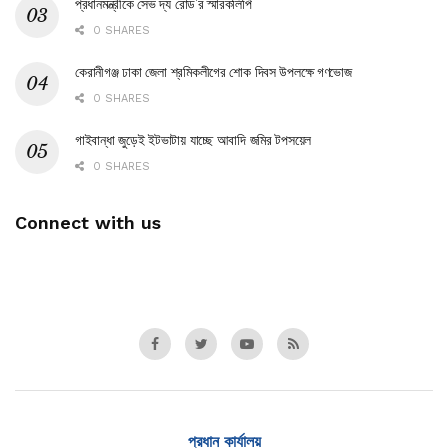
প্রধানমন্ত্রীকে সেভ দ্য রোড’র স্মারকলিপি
0 SHARES
কেরানীগঞ্জ ঢাকা জেলা শ্রমিকলীগের শোক দিবস উপলক্ষে গণভোজ
0 SHARES
গাইবান্ধা‌ জুড়েই ইটভাটায় যাচ্ছে আবা‌দি জ‌মির টপসয়েল
0 SHARES
Connect with us
প্রধান কার্যালয়