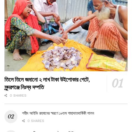
তিলে তিলে জমানো ২ লাখ টাকা উইপোকার পেটে,
সুন্দরগঞ্জে নিঃস্ব দম্পতি
0 SHARES
শহীদ আইভি রহমানের স্মরণে ১৮তম শাহাদাতবার্ষিকী পালন
0 SHARES