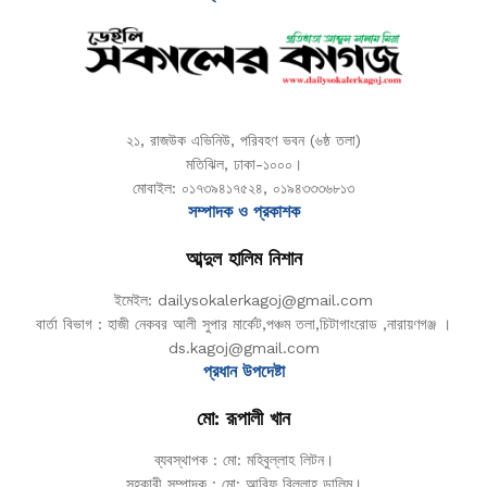
২১, রাজউক এভিনিউ, পরিবহণ ভবন (৬ষ্ঠ তলা)
মতিঝিল, ঢাকা-১০০০।
মোবাইল: ০১৭৩৯৪১৭৫২৪, ০১৯৪৩৩৩৬৮১৩
সম্পাদক ও প্রকাশক
আব্দুল হালিম নিশান
ইমেইল: dailysokalerkagoj@gmail.com
বার্তা বিভাগ : হাজী নেকবর আলী সুপার মার্কেট,পঞ্চম তলা,চিটাগাংরোড ,নারায়ণগঞ্জ ।
ds.kagoj@gmail.com
প্রধান উপদেষ্টা
মো: রূপালী খান
ব্যবস্থাপক : মো: মহিবুল্লাহ লিটন।
সহকারী সম্পাদক : মো: আরিফ বিল্লাহ ডালিম।