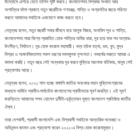
উদ্যোমে এগিয়ে যেতে তাগিদ সৃষ্টি করবে। বাংলাদেশসহ বিশ্বময় সংঘাত আর
অশান্তির ঘটনা প্রবাহে নতুন বছরটিকে গণতন্ত্র, শান্তি ও অগ্রগতির বছরে পরিণত
করতে আমাদের সবাইকে একযোগে কাজ করতে হবে।
নেতৃদ্বয় বলেন, নতুন বছরটি সবার জীবনে বয়ে আনুক বিজয়, অনাবিল সুখ ও শান্তি,
বাংলাদেশসহ সারা বিশ্বে প্রবাহিত হোক শান্তির অমিয় ধারা, দূর হয়ে যাক সব অন্যায়-
উৎপীড়ণ, নির্যাতন। দূর হোক করোনা মহামারী। বন্ধ হউক হত্যা, গুম, খুন, যুদ্ধ
বিগ্রহ ও অমানবিকতাসহ সকল ধরণের দমনমুলক নৃশংসতা। নববর্ষের শুরুতে আমরা এ
কামনা করছি। নতুন বছর সেই অন্ধকার দূর করবে মুক্তির আলোক বর্তিকায়, মানুষ সেই
প্রত্যাশায় আছে।
নেতৃদ্বয় বলেন, ২০২১ সাল হচ্ছে বাঙ্গালি জাতির অহংকার মহান মুক্তিসংগ্রামের
মাধ্যমে অর্জিত স্বাধীন-সার্বভৌম বাংলাদেশের স্বাধীনতার সূবর্ণ জয়ন্তি। এই সূবর্ণ
জয়ন্তিতে আমাদের শপথ হোসেন দুর্নীতি-দুর্বৃত্তায়ন মুক্ত বাংলাদেশ প্রতিষ্ঠায় জাতীয়
ঐক্য।
তারা দেশবাসী, প্রবাসী বাংলাদেশি এবং বিশ্ববাসী সবাইকে আন্তরিক শুভেচ্ছা ও
অভিনন্দন জানান এবং প্রত্যাশা করেন ২০২১-এ বিশ্ব হোক করোনামুক্ত।