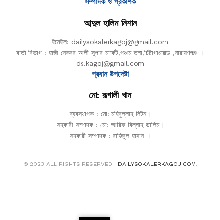
সম্পাদক ও প্রকাশক
আব্দুল হালিম নিশান
ইমেইল: dailysokalerkagoj@gmail.com
বার্তা বিভাগ : হাজী নেকবর আলী সুপার মার্কেট,পঞ্চম তলা,চিটাগাংরোড ,নারায়ণগঞ্জ ।
ds.kagoj@gmail.com
প্রধান উপদেষ্টা
মো: রূপালী খান
ব্যবস্থাপক : মো: মহিবুল্লাহ লিটন।
সহকারী সম্পাদক : মো: আরিফ বিল্লাহ ডালিম।
সহকারী সম্পাদক : রাজিবুল হাসান ।
© 2023 ALL RIGHTS RESERVED |
DAILYSOKALERKAGOJ.COM
.