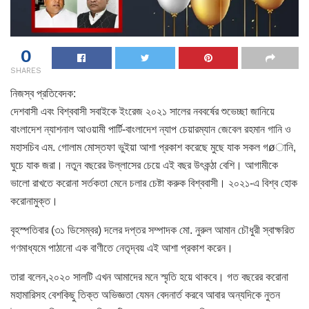
0
SHARES
নিজস্ব প্রতিবেদক:
দেশবাসী এবং বিশ্ববাসী সবাইকে ইংরেজ ২০২১ সালের নববর্ষের শুভেচ্ছা জানিয়ে
বাংলাদেশ ন্যাশনাল আওয়ামী পার্টি-বাংলাদেশ ন্যাপ চেয়ারম্যান জেবেল রহমান গানি ও
মহাসচিব এম. গোলাম মোস্তফা ভুইয়া আশা প্রকাশ করেছে মুছে যাক সকল গøানি,
ঘুচে যাক জরা। নতুন বছরের উল্লাসের চেয়ে এই বছর উৎকন্ঠা বেশি। আগামীকে
ভালো রাখতে করোনা সর্তকতা মেনে চলার চেষ্টা করুক বিশ্ববাসী। ২০২১-এ বিশ্ব হোক
করোনামুক্ত।
বৃহস্পতিবার (৩১ ডিসেম্বর) দলের দপ্তর সম্পাদক মো. নুরুল আমান চৌধুরী স্বাক্ষরিত
গণমাধ্যমে পাঠানো এক বাণীতে নেতৃদ্বয় এই আশা প্রকাশ করেন।
তারা বলেন,২০২০ সালটি এখন আমাদের মনে স্মৃতি হয়ে থাকবে। গত বছরের করোনা
মহামারিসহ বেশকিছু তিক্ত অভিজ্ঞতা যেমন বেদনার্ত করবে আবার অন্যদিকে নুতন