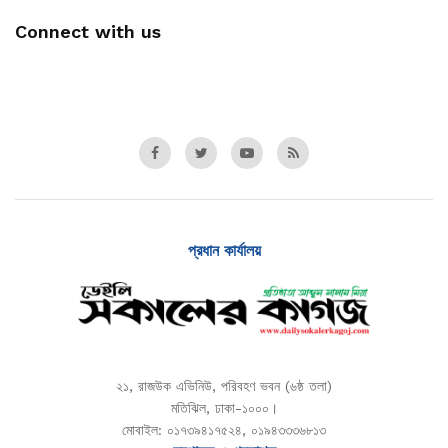
Connect with us
প্রধান কার্যালয়
২১, রাজউক এভিনিউ, পরিবহণ ভবন (৬ষ্ঠ তলা)
মতিঝিল, ঢাকা-১০০০।
মোবাইল: ০১৭৩৯৪১৭৫২৪, ০১৯৪৩৩৩৬৮১৩