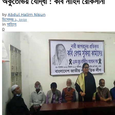
অকুতোভয় যোদ্ধা : কবি নাহিদ রোকসানা
by
Abdul Halim Nisun
ডিসেম্বর ১, ২০২০
in
সাহিত্য
0