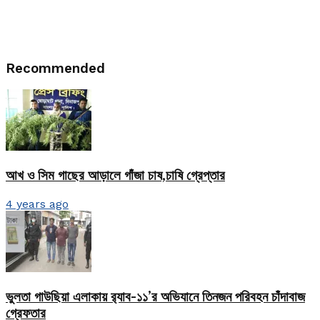
Recommended
আখ ও সিম গাছের আড়ালে গাঁজা চাষ,চাষি গ্রেপ্তার
4 years ago
ভুলতা গাউছিয়া এলাকায় র‌্যাব-১১’র অভিযানে তিনজন পরিবহন চাঁদাবাজ
গ্রেফতার