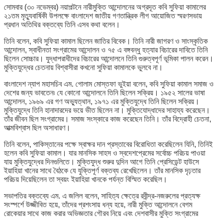
সোমবার (৩০ নভেম্বর) নয়াপল্টনে নারীমুক্তি আন্দোলনের অগ্রদূত কবি সুফিয়া কামালের
২১তম মৃত্যুবার্ষিকী উপলক্ষে বাংলাদেশ জাতীয় গণতান্ত্রিক লীগ আয়োজিত স্মরণসভায়
প্রধান অতিথির বক্তব্যে তিনি এসব কথা বলেন।
তিনি বলেন, কবি সুফিয়া কামাল ছিলেন জাতির বিবেক। তিনি নারী জাগরণ ও সাংস্কৃতিক
আন্দোলন, স্বাধীনতা সংগ্রামের আন্দোলন ও ৭৫ এ বঙ্গবন্ধু হত্যার বিচারের দাবিতে তিনি
ছিলেন সোচ্চার। যুদ্ধাপরাধীদের বিচারের আন্দোলনে তিনি গুরুত্বপূর্ণ ভূমিকা পালন করেন।
মুক্তিযুদ্ধের চেতনায় বিশ্বাসীরা কখনো সুফিয়া কামালকে ভুলবে না।
বাংলাদেশ ন্যাপ মহাসচিব এম. গোলাম মোস্তফা ভুইয়া বলেন, কবি সুফিয়া কামাল সমাজ ও
দেশের জন্য ভাবতেন৷ যে কোনো আন্দোলনে তিনি ছিলেন সক্রিয়। ১৯৫২ সালের ভাষা
আন্দোলন, ১৯৬৯ এর গণ অভ্যুত্থান, ১৯৭১ এর মুক্তিযুদ্ধে তিনি ছিলেন সক্রিয়।
মুক্তিযুদ্ধে তিনি হানাদারদের ভয়ে ভীত ছিলেন না। মুক্তিযোদ্ধাদের সাহায্য করেছেন।
তাঁর জীবন ছিল সংগ্রামের। সমাজ সংস্কারে কাজ করেছেন তিনি। তাঁর বিদ্রোহী চেতনা,
আত্মবিশ্বাস ছিল অসাধারণ।
তিনি বলেন, পাকিস্তানের পক্ষে স্বাক্ষর দান প্রস্তাবের বিরোধিতা করেছিলেন যিনি, তিনিই
হলেন কবি সুফিয়া কামাল। যার মানসিক সাহস ও স্বদেশপ্রেমের সর্বোচ্চ পরিচয় পাওয়া
যায় মুক্তিযুদ্ধের দিনগুলিতে। মুক্তিযুদ্ধ শুরুর দুদিন আগে তিনি প্রেসিডেন্ট হাউসে
ইয়াহিয়া খানের সাথে বৈঠকে যে যুক্তিপূর্ণ বক্তব্য রেখেছিলেন। তাঁর মানসিক দৃঢ়তার
পরিচয় দিয়েছিলেন তা স্বয়ং ইয়াহিয়া খানকে পর্যন্ত বিস্মিত করেছিল।
সভাপতির বক্তব্যে এম. এ জলিল বলেন, সাহিত্য ক্ষেত্রে রবীন্দ্র-নজরুলের প্রত্যক্ষ
সংস্পর্শে উজ্জীবিত হয়ে, তাঁদের প্রশংসায় ধন্য হয়ে, নারী মুক্তি আন্দোলনে বেগম
রোকেয়ার সাথে কাজ করার অভিজ্ঞতার গৌরব নিয়ে এবং দেশবাসীর মুক্তি সংগ্রামের