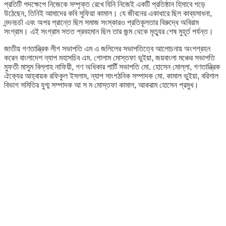
প্রতিটি পদক্ষেপে নিজেকে সম্পৃক্ত রেখে যিনি নিজেই একটি প্রতিষ্ঠান হিসাবে গড়ে
উঠেছেন, তিনিই আমাদের কবি সুফিয়া কামাল। যে জীবনের একাধারে ছিল কাব্যসাধনা,
নন্দনচর্চা এবং অপর প্রান্তে ছিল সমাজ সংস্কারও প্রতিকূলতার বিরুদ্ধে অবিরাম
সংগ্রাম। এই সংগ্রাম সতত প্রবহমান ছিল তার জন্ম থেকে মৃত্যুর শেষ মুহূর্ত পর্যন্ত।
জাতীয় গণতান্ত্রিক লীগ সভাপতি এম এ জলিলের সভাপতিত্বে আলোচনায় অংশগ্রহন
করেন বাংলাদেশ ন্যাপ মহাসচিব এম. গোলাম মোস্তফা ভুইয়া, জয়বাংলা মঞ্চের সভাপতি
মুফতী মাসুম বিল্লাহ নাফিয়ী, গণ অধিকার পার্টি সভাপতি মো. হোসেন মোল্লা, গণতান্ত্রিক
ঐক্যের আহ্বায়ক রফিকুল ইসলাম, ন্যাপ সাংগঠনিক সম্পাদক মো. কামাল ভুইয়া, বরিশাল
বিভাগ সমিতির যুগ্ম সম্পাদক আ স ম মোস্তফা কামাল, আকরাম হোসেন প্রমুখ।