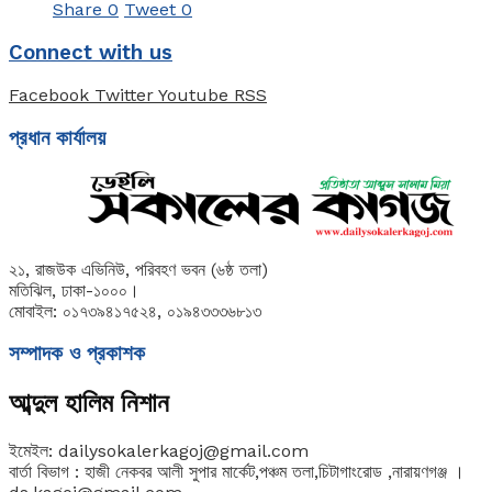
Share
0
Tweet
0
Connect with us
Facebook
Twitter
Youtube
RSS
প্রধান কার্যালয়
২১, রাজউক এভিনিউ, পরিবহণ ভবন (৬ষ্ঠ তলা)
মতিঝিল, ঢাকা-১০০০।
মোবাইল: ০১৭৩৯৪১৭৫২৪, ০১৯৪৩৩৩৬৮১৩
সম্পাদক ও প্রকাশক
আব্দুল হালিম নিশান
ইমেইল: dailysokalerkagoj@gmail.com
বার্তা বিভাগ : হাজী নেকবর আলী সুপার মার্কেট,পঞ্চম তলা,চিটাগাংরোড ,নারায়ণগঞ্জ ।